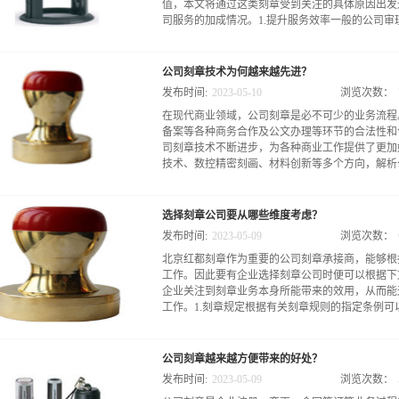
值，本文将通过这类刻章受到关注的具体原因出发
司服务的加成情况。1.提升服务效率一般的公司审理
靠人力的交接才能保证业务的推进，有了公司刻章
公司刻章技术为何越来越先进？
行审批。使得业务服务的推进更有效率的同时也能
发布时间:
2023
-
05
-
10
浏览次数：
察时也可以直接通过盖章的不同来找到对应的管理
在现代商业领域，公司刻章是必不可少的业务流程
建立公司形象随着大范围内的公司的管理规范的再
备案等各种商务合作及公文办理等环节的合法性和
形象的建立。通过印章的辅助便可以及时对于形象
司刻章技术不断进步，为各种商业工作提供了更加
推进环节能够始终秉持着优化企业形象的目标，进
技术、数控精密刻画、材料创新等多个方向，解析公
有的合规权益在规定范围内完善行使。3.改善管
印章更进行电子的留底，使得公司在有异常情况时
式的修改。及时发布通知废除不用的公司印章避免
何越来越先进。 首先，公司的刻章技术之所以越
中让管理人员认识到对于印章应有的尊重和善用态
选择刻章公司要从哪些维度考虑？
去，公司刻章技术通常都是由人工完成，这样制造
原因之后，便可以对红都刻章所提供的多样化印章服
发布时间:
2023
-
05
-
09
浏览次数：
题。而通过数字化技术，企业可以实现输入制作者
北京红都刻章作为重要的公司刻章承接商，能够根
过3D打印技术生产出精度高、表面光洁度好的章
工作。因此要有企业选择刻章公司时便可以根据下
预，提高了制作效率，并保证了刻章制品的准确性
企业关注到刻章业务本身所能带来的效用，从而能
公司的刻章技术越来越先进的重要因素。如今，许
工作。1.刻章规定根据有关刻章规则的指定条例可以
数控刻章机和数字雕刻设备。借助这些现代化工具
还可以在生产速度和制品质量之间实现良好平衡。
制，能够准确再现每个企业的品牌特征、形态和图
需要有相应的认证资质，在可靠的认证资质的基础
嵌和拓扑优化，大大提升了刻章质量和生产效能。
公司刻章越来越方便带来的好处？
应的刻章机构时要先考察机构所具有的设计认证等
的重要领域。目前，刻章材料类型越来越丰富，比如
发布时间:
2023
-
05
-
09
浏览次数：
来进行服务操作，使得企业后续的服务运作也处于