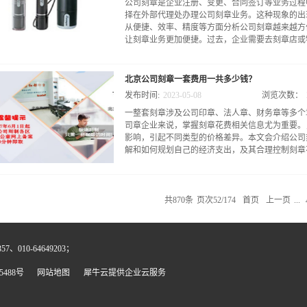
公司刻章是企业注册、变更、合同签订等业务过程
内容的增多和升级所需要的印章类型也在变换，与
择在外部代理处办理公司刻章业务。这种现象的出
产制造速度上的要求。企业要求公司能够以较快的
从便捷、效率、精度等方面分析公司刻章越来越方
司管理效率的基础上追求较快的刻章速度，真正实
让刻章业务更加便捷。过去，企业需要去刻章店或物
印章类型印章类型是先以实体的和电子的印章为基
等级来进行印章的提供。以印章内容的不同可以划
来说公司会直接像客户提供印章类型的多种样式，
制作和盖章，这只能耗费企业的时间和精力，对于
接的选择活动便于刻印的开展。客户了解选择公司
北京公司刻章一套费用一共多少钱？
将是相当繁琐的工作。而现今，远程互联技术的发
市场消息中探查到符合要求的刻章机构。让更多高质
发布时间:
2023
-
05
-
08
浏览次数：
道，企业可以随时随地提交自己的刻章需求并获得
一整套刻章涉及公司印章、法人章、财务章等多个
办事流程，节省了时间和精力，使得企业可以专注
司章企业来说，掌握刻章花费相关信息尤为重要。
现提高了公司刻章的效率。传统方式下，企业需要
影响，引起不同类型的价格差异。本文会介绍公司
点、寄送样章等操作，周期往往需要半天甚至一天
解和如何规划自己的经济支出，及其合理控制刻章花
键提交刻章申请，并在快递员上门领取样章后，通
章和法人章，全程只需半天时间左右，其效率大幅
意义，方便企业更快地完成业务的办理，为企业赢
。通常情况下，大城市的刻章成本较高，而小城市
保证公司刻章的精度。在企业业务办理过程中，刻
有可能会有一定价格差别，因此企业需要根据自身
须准确无误，否则很可能会引起一系列的营业执照、
共
870
条
页次52/174
首页
上一页
...
章的原材料工艺有关系。通常情况下，刻章的材料
刻章制作工艺也是影响刻章花费的关键要素，比如
司刻章的价格还与刻章的总数有关。通常情况下，
、010-64649203；
等各种类型的章，数量众多。因此，刻章花费也较
税务章等，则需要大量的缴纳费用。刻章花费还与
5488号
网站地图
犀牛云提供企业云服务
的有限责任公司需要用到加盖质押章、股权章等几
资本较低的个体工商户或小微企业，刻章花费则也
企业需要注意，挑选低价的刻章店会存在一定风险