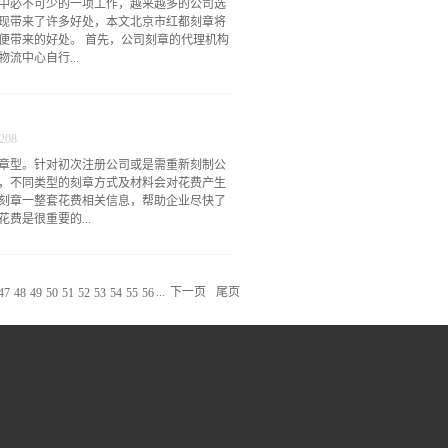
中必不可少的一项工作，越来越多的公司选
此同时也就对公司所提供的印章产品有了生
现带来了许多好处，本文北京市红都刻章将
速度敲定印章模型并进行制造，在不延误公
便带来的好处。 首先，公司刻章的代理机构
现刻章业务和公司具体业务的有效对接。3.
流中心自行...
础划分，可靠的公司刻章会根据用户的需求
分为数字日期和企业名称等各类印章，一般
让客户对类型有着直观的认识并可以采取直
规模较大或多个项目需盖章的公司而言，那
刻章要关注的具体内容之后，便可以从各种
展，许多代理机构提供手机APP、网站等渠
量的印章被纳入到公司业务...
208
快速便捷的服务。这种极大地方便了企业的
章型。针对初次注册公司或是需重新刻制公
于其主营业务的发展。其次，代理机构的出
，不同类型的刻章方式及材料会对花费产生
耗费大量的时间准备刻章申请，寻找刻章
刻章一整套花费相关信息，帮助企业尽快了
以上。但现在，可以在代理机构的官网上一
费是很重要的...
过代理机构的快速制作服务得到需要的公司
提升。这种高效率让公司刻章变得更具实际
得发展的先机。此外，代理机构的服务能够
的刻章花费比较低。不同类型的刻章店家也
章申请需要提交的企业信息、样章等信息必
的详细情况进行选择。公司刻章的价钱与刻
税务登记等后续流程的错误。代理...
...
下一页
尾页
47
48
49
50
51
52
53
54
55
56
有红牛皮、象牙、玛瑙、黄金等多重选择。
金属刻字和烙印刻字的价格也有所不同。公
公司刻章一整套涉及公章、法人章、财务章
高。如果要增加一些特殊章型，如股权章、
企业的行业性质有关。例如，注册资金较高
种章型，因而刻章花费会相应较高。而注册
比较低。假如企业选择在刻章店展开刻章。
，如刻制质量太差、刻错字等问题。因此，