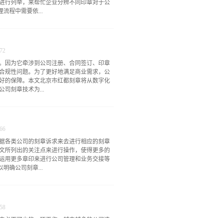
进行列举，来帮忙企业分辨不同印章对于公
流程中需要依...
便可以直接利用印章所具有的效用来代替进
帮助管理者进行权利的分化。在进行业务纠
72
人员，实现公司整体服务和管理的高效。2.
。因为它牵涉到公司注册、合同签订、印章
升级，原有的规章方案已经不符合新的公司
合规性问题。为了更好地满足商业需求，公
的再建设进行规划和处理，使得公司的业务
好的保障。本文北京市红都刻章将从数字化
行每一个业务活动都慎重而警醒，让印章应
司刻章技术为...
理方式好的公司刻章服务不仅仅能够提供实体
可以直接根据公司提供的产品来进行管理模
造成业务操作的损失，同时也在更改的过程
来越先进，与数字化技术的发展密不可分。过
度。客户通过了解公司刻章受到关注的具体
的章材可能存在尺寸误差、墨迹模糊等问
务有着深入的认知。并在企...
66
所需的样章，再通过电子设备进行扫描，通
据各类公司的刻章诉求来去进行相应的刻章
材。这样做的好处是减少了制作环节的人工干
文所列出的关注点来进行操作，使得更多的
、一致性和可靠性。其次，数控精密刻画是
运用更多章印来进行公司管理和业务交接等
多国内外机构研发出一批精度高、效率高的
明确公司刻章...
，不仅可以快速制作符合规范的印章，而且
数控刻章设备也可以根据需要进行量身定
形，并保证其在印章制造过程中的高纬度镶
上进行印章的设置活动。因此企业在选择对
第三，材料创新也是公司刻章技术不断进步
情况，确定公司是在符合刻章规定的情况下
金属、木材、亚克力等，在材料的...
58
合规合法的范畴。2.刻章速度随着企业业务