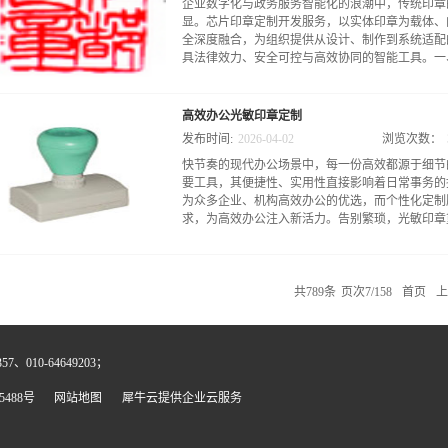
企业数字化与政务服务智能化的浪潮中，传统印章
力，从根源上杜绝伪造可能。同时，章体融合专用
显。芯片印章定制开发服务，以实体印章为载体、
术，形成“数字+物理”双重防护，让伪造者无从下
全深度融合，为组织提供从设计、制作到系统适配
子身份证”，实现从“肉眼辨真伪”到“系统验身份
具法律效力、安全可控与高效协同的智能工具。一、
难题传统印章管理依赖人工监督，用印审批、使用
自用印、用印记录缺失等问题。国产芯片印章通过
决管理痛点。用印前，芯片印章与权限管理系统联
印章的智能进化芯片印章并非简单的技术叠加，而
码、人脸等多重身份核验，杜绝非授权操作。用印
高效办公光敏印章定制
清晰印迹、符合规范外观的基础上，于章体内部嵌
文件信息等全维度数据，形成不可篡改的操作日志。
发布时间:
2026
-
04
-
02
浏览次数：
如同印章的“电子身份证”，存储着唯一且不可复
快节奏的现代办公场景中，每一份高效都源于细节
价值在于实现了“物理防伪+数字认证”的双重保
要工具，其便捷性、实用性直接影响着日常事务的
上增加仿制难度；另一方面，芯片内的加密数据与
为众多企业、机构高效办公的优选，而个性化定制
即可快速核验真伪，彻底告别仅靠肉眼比对的传统
求，为高效办公注入新活力。告别繁琐，光敏印章重
互能力，可记录用印时间、使用场景等关键信息，
定制开发：贴合需求的全流程服务芯片印章定制开
围绕组织实际需求，提供从需求调研到售后支持的
知传统印章往往存在诸多不便，要么需要频繁蘸取
准适配使用场景与管理体系。需求深度调研与方案
糊、沾染文件的问题；要么制作周期漫长，遇到紧
会与客户深入沟通，明确印章的使用场景、类型、外
共
789
条
页次7/158
首页
上
而光敏印章的出现，彻底打破了这种低效局面，成
蘸墨，轻轻一按就能呈现清晰、均匀的印迹，无论
大大节省了办公时间。同时，其制作流程简洁高效
、010-64649203；
求，即便遇到紧急用章需求，也能及时交付，避免
办公人员从繁琐的盖章流程中解放出来，将更多精
5488号
网站地图
犀牛云提供企业云服务
景办公需求不同行业、不同岗位的办公需求各不相
的用章需求。光敏印章定制服务，恰好解决了这一
打造专属印章，让印章成为办公场景的“专属标配