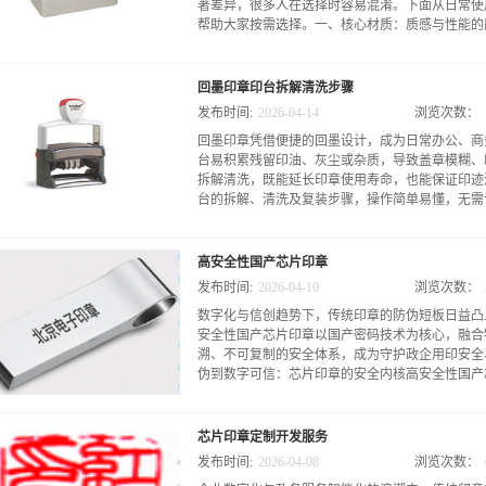
著差异，很多人在选择时容易混淆。下面从日常使
帮助大家按需选择。一、核心材质：质感与性能的底
进口与普通光敏印章根本的区别，直接决定了后续
回墨印章印台拆解清洗步骤
件采用优质进口感光材料，这种材料质地细腻，表
发布时间:
2026
-
04
-
14
浏览次数：
存印油，还能在曝光成型时精准还原图文细节，不
回墨印章凭借便捷的回墨设计，成为日常办公、商
多采用国产基础感光材料，质地相对粗糙，微孔结
台易积累残留印油、灰尘或杂质，导致盖章模糊、
期使用后容易出现材质硬化、龟裂的问题。此外，
拆解清洗，既能延长印章使用寿命，也能保证印迹
贴合人体工学，按压时手感更顺滑，而普通印章的
台的拆解、清洗及复装步骤，操作简单易懂，无需专
对逊色。二、使用体验：印迹效果与便捷度的直观
容易感知到的部分。进口光敏印章的印迹呈现效果
油渗透均匀，印迹清晰饱满，边缘光滑无毛刺，即
也能轻松上手。一、拆解前准备：做好防护，避免
原，且不易出现渗油、晕染的情况，遇水也能保持
高安全性国产芯片印章
备工作，防止印油沾染衣物、桌面，同时保护印章
效果则相对普通，印油渗透不够均匀，偶尔会出现边
发布时间:
2026
-
04
-
10
浏览次数：
软布或纸巾，铺在操作桌面上，避免印油直接接触
数字化与信创趋势下，传统印章的防伪短板日益凸
一次性手套，防止手上的汗液、污渍接触印台，影
安全性国产芯片印章以国产密码技术为核心，融合
面上，确保拆解过程中印章不会倾倒，避免内部零
溯、不可复制的安全体系，成为守护政企用印安全
轻盖几次印章，将印台表面多余的印油排出，减少
伪到数字可信：芯片印章的安全内核高安全性国产芯
清洗时印油过多难以处理。二、印台拆解：轻拆慢
是“轻”和“准”，避免暴力操作损坏印章的锁定机
式略有差异，但整体流程基本一致。第一步，解锁
的“印章+芯片”组合，而是一套完整的安全解决
定按钮，用于固定印台和印面，防止误触。将印章
芯片印章定制开发服务
芯片，每枚芯片拥有全球唯一的身份编码，与公安
面与印台完全分离且无法继续按压时，保持按压状态
发布时间:
2026
-
04
-
08
浏览次数：
改、无法复制。依托国产密码算法构建的硬件防护