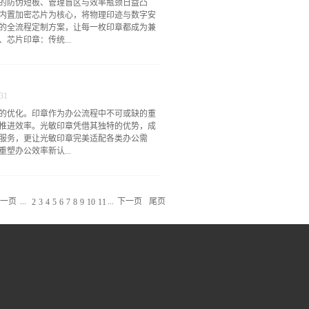
的防伪短板、管理盲区与效率瓶颈日益凸
防伪字体、精密缩微文字等多重物理防伪技
内置加密芯片为核心，将物理印迹与数字安
手。这种设计让每一枚印章都拥有专属的“电
的全流程定制方案，让每一枚印章都成为兼
”的跨越。二、全流程可控：破解传统用印管理
芯片印章：传统...
、追溯全靠流程约束，易出现越权用印、私
技术手段实现用印全流程闭环管控，彻底解
动，仅授权人员可解锁使用，支持指纹、密
是传统印章的全面升级。它在保留实体印章
时，系统自动记录用印时间、地点、人员、
入经过严格加密的微型智能芯片，这枚芯片
用印后，所有记录同...
31
制的身份编码、备案信息与安全密钥。其核心
的优化。印章作为办公流程中不可或缺的重
障。一方面，章面可雕刻专属防伪纹线，从视觉
推进效率。光敏印章凭借其独特的优势，成
权威备案系统实时关联，通过专用读取设备
服务，更让光敏印章完美适配各类办公需
验证方式。同时，芯片还具备数据存储与交
塑办公效率新认...
为印章管理与责任追溯提供可靠依据。二、
发服务，并非标准化产品的简单售卖，而是
一站式定制解决方案，确保每一枚印章都精
印泥，不仅耗时费力，还容易出现印迹模
设计服务的起点是精准把握需求。定制团队
急用章场景时，常常陷入手忙脚乱的困境。
观样式、尺寸规格，以及核...
一页
...
...
下一页
尾页
2
3
4
5
6
7
8
9
10
11
为办公效率的“加速器”。光敏印章无需反复
是批量盖章还是零散用章，都能快速完成，
，无需复杂的工序，能够快速响应定制需
因印章问题延误办公进度。这种便捷性，让
力投入到核心工作中。个性定制，适配多场
同，通用印章往往难以满足个性化、专业化
痛点，能够根据不同场景、不同需求，量身
”。在企业办公中，可定制带有企业名称、