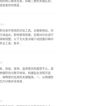
用的核心需求出发，拆解二者的关键区别，
层差异材质是...
的使用效果和寿命。进口光敏印章的核心部
面的微孔结构均匀且致密，不仅能更好地储
100
易出现变形、老化的情况。普通光敏印章则
务往来中常用的印信工具。长期使用后，印
构的均匀度不足，储存印油的能力有限，长
印油溢出，影响使用效果。定期对印台进行
进口印章的外壳材质也更厚实耐用，设计更
清晰规整。以下为大家详细介绍回墨印章印
外壳多为轻便的基础材质，质感和坚固度相
业工具，新手...
差距使用体验的差异，是大家在日常使用中
更出色，由于感光材料的优越性，盖章时印
使是复杂的图案、细小的文字，也能完整还
印油污染拆解印台前，需做好基础防护和准
印迹清晰，不易褪色。普通光敏印章的印迹
内部结构不受损坏。首先，准备一块干净的
缘发虚、墨色深浅不一的问题，尤...
38
桌面造成污染；其次，洗手并擦干，或佩戴
显，伪造、冒用、滥用等风险屡禁不止。高
响印油纯度；最后，将印章放置在平稳的桌
物理防伪与数字核验，构建起全流程可追
件掉落丢失。需注意，拆解前可在废纸上轻
、保障契约信用的关键载体。一、从物理防
拆解时印油溢出的情况，同时也能避免后续
片印章并非简单...
取，保护内部结构回墨印章的印台拆解核心
构、翻转架等部件，不同款式的回墨印章拆解方
印章锁定机构。绝大多数回墨印章都设有锁
方案。其核心是内置经权威机构认证的国产安全
倒立，用手掌轻轻按压印章顶部，按压至印
备案系统深度绑定，信息一次写入、不可篡
，找到印章两侧的锁定按钮...
61
体系，芯片具备强大的防破解、防克隆能