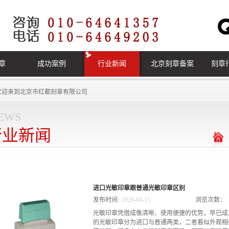
章
成功案例
行业新闻
北京刻章备案
刻章
欢迎来到
北京市红都刻章有限公司
ews
行业新闻
进口光敏印章跟普通光敏印章区别
发布时间:
2026
-
04
-
15
浏览次数：
光敏印章凭借成像清晰、使用便捷的优势，早已成
的光敏印章分为进口与普通两类，二者看似外观相