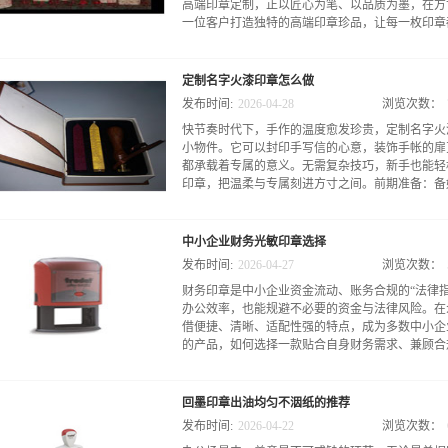
高端印章定制，正以匠心为笔、以品质为墨，在方
一位客户打造独特的高端印章珍品，让每一枚印章都
、传递价值的文化信物。匠心传承，解锁高端定制
定制名字火漆印章怎么做
心，在于对传统篆刻文化的敬畏与传承。不同于普
发布时间:
2026
-
04
-
28
浏览次数：
刻，每一个环节都凝聚着匠人的心血与坚守，延续
快节奏时代下，手作的温度愈发珍贵，定制名字火
石、青田石，到质感厚重的铜材、通透雅致的水晶
小物件。它可以封印手写信的心意，装饰手帐的扉
材质，摒弃劣质原料，让每一枚印章的基底都自带
都承载着专属的意义。无需复杂技巧，新手也能轻
着东方美学的独特韵味。在雕刻工艺上，北京刻章
印章，把温柔与专属刻进方寸之间。前期准备：备好
精细工艺，既保留了手工刻制的金石韵味，让每一
硬刻板；又借助现代技术的精准性，让每一个笔画
的完美平衡。匠人团队深耕篆刻领域多年，深谙字
属仪式感制作定制名字火漆印章，无需繁琐的专业
风、流畅温婉的圆朱文，还是灵动别致的鸟虫篆，
中小企业财务光敏印章选择
手作之旅。首先要确定核心的定制名字印章头，这
匠心，让传统文化在当代焕发新的生机。专属定制，
发布时间:
2026
-
04
-
27
浏览次数：
字体风格，无论是简约利落的宋体、温柔雅致的楷
财务印章是中小企业资金流动、账务合规的“法律
成专属印记，让定制名字火漆印章更具个人特色。
办公效率，也能规避不必要的资金与法律风险。在
蜡、加热工具和辅助工具。火漆蜡的选择十分丰富
借便捷、清晰、适配性强的特点，成为多数中小企
有带细闪或香味的款式，能为定制名字火漆印章增
的产品，如何选择一款贴合自身财务需求、兼顾合规
漆炉，也可用普通蜡烛搭配金属勺子，新手无需追
每一步操作都轻松无压力。辅助工具可准备一张硅
让后续清理更便捷。实操步骤：一步一印，定格专
小企业财务光敏印章，成为不少中小企业财务人员
作定制名字火漆印章了，整个过程充满治愈感，耐
回墨印章出油均匀不洇纸的推荐
场景，拆解选择要点，助力中小企业避开误区、选
漆蜡，将挑选好的火漆蜡放入金属勺子中，置于加热
发布时间:
2026
-
04
-
22
浏览次数：
印章的核心适配性不同于大型企业复杂的财务体系