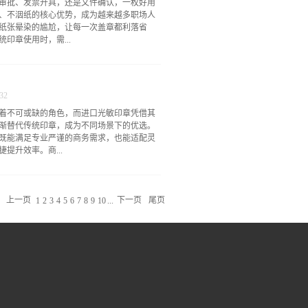
审批、发票开具，还是文件确认，一枚好用
的核心优势，恰好契合了这些需求。相较于
、不洇纸的核心优势，成为越来越多职场人
备印泥，章墨一体的设计让盖章操作更便
纸张晕染的尴尬，让每一次盖章都利落省
等高频用印场景，无需反复蘸取印泥，既节
印章使用时，需...
更重要的是，中小企业财务工作对印章印迹
务报表确认等场景，均需要印迹清晰、不易
题。中小企业财务光敏印章凭借特殊的感光
—蘸少了印迹残缺、字迹模糊，无法满足合
满足财务合规的基础要求，同时其制作便
，甚至弄脏文件和桌面。而回墨印章采用内
的诉求，无需为复杂的印章制作投入过...
32
面便能自动吸附定量印油，实现均匀出油。
着不可或缺的角色，而进口光敏印章凭借其
处，无论是复杂的文字图案，还是细小的标
渐替代传统印章，成为不同场景下的优选。
断划的情况。连续盖章数十次，印迹依旧饱
既能满足专业严谨的商务需求，也能适配灵
适合发票盖章、单据批量处理等高频用印场
提升效率。商...
章的常见痛点，尤其是在普通办公纸、票据
变得模糊不清，还可能弄脏背面文件，甚至
。优 质回墨印章从设计上彻底解决了这一问
章的专业性与规范性直接影响工作效率与企
着于纸张表面，快速干燥不渗透。无论是普
论是企业日常文件流转、合同签署，还是财
上一页
...
下一页
尾页
保持印迹整洁利落，不洇边、不...
1
2
3
4
5
6
7
8
9
10
较于传统印章，进口光敏印章印迹清晰锐
即便用于带有复杂标识的合同专用章、发票
印迹模糊导致的文件无效或反复修改。在高
，无需额外搭配印台，即盖即干，有效避免
理效率。同时，其耐用性强，长期使用依然
多个部门的日常用印需求，成为商务办公中
守护安全金融与政务领域对印章的要求极为
准性与防伪性，进口光敏印章凭借其独特优