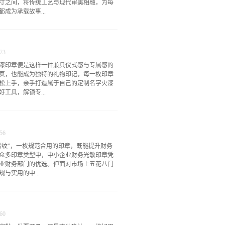
寸之间，将传统工艺与现代审美相融，为每
成为承载故事...
的文化底蕴北京刻章公司高端印章定制的核
通刻章的流水线作业，高端定制从选材到雕
73
着千年篆刻艺术的精髓。从温润如玉的寿山
漆印章便是这样一件兼具仪式感与专属感的
，北京刻章公司高端印章定制精选天然优质
页，也能成为独特的礼物印记，每一枚印章
高级质感，既兼具实用性与耐久性，又蕴含
松上手，亲手打造属于自己的定制名字火漆
公司高端印章定制融合传统手工篆刻与现代
工具，解锁专...
刀都有温度、有肌理，避免了机器雕刻的生
都规整流畅、细节饱满，实现了传统与现代
体章法与布局美学，无论是端庄大气的汉印
设备，只需挑选合适的基础工具，就能开启
都能精准把控，让印章的每一处细节都彰显
是印章的灵魂所在，可根据自己的喜好选择
彰显独特的身份格调高端印章的价...
56
体，还是复古韵味的花体，都能将名字刻制
指纹”，一枚规范合用的印章，既能提升财务
除了定制好的名字印章头，还需准备火漆
众多印章类型中，中小企业财务光敏印章凭
，纯色款简约大气，混色款灵动有层次，还
业财务部门的优选。但面对市场上五花八门
添更多细节美感。加热工具可选择便捷的火
与实用的中...
求昂贵工具，基础款就能满足制作需求，让
胶垫或羊皮纸，防止融化的蜡液粘连桌面，
属印记做好前期准备后，就可以正式动手制
的困惑。下面结合中小企业财务工作的实际
心操作就能收获完美效果。第一步是融化火
对印章。一、认知先行：中小企业财务光敏
工具上慢慢加热，期间可轻轻晃动勺...
60
，中小企业财务工作多呈现流程精简、人员