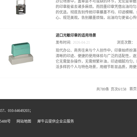
办公场景中，盖章是不可或缺的环节，无论是单据
精简、高频实操的特点，而中小企业财务光敏印章
的印章能省去诸多麻烦。而回墨印章凭借出油均匀
传统雕刻印章，中小企业财务光敏印章无需额外配
的优选，彻底告别传统印章蘸墨不均、印迹模糊、
捷，适配财务日常报销单据、银行凭证、税务报表
心、规范美观。告别蘸墨烦恼，出油均匀更省心传统
省时间，也能避免印泥沾染单据导致的账务混乱。
的清晰度要求极高，银行预留印鉴、发票签章、财
褪色，否则可能面临银行退票、税务核查受阻等问
反复蘸取印泥，不仅操作繁琐，更难控制蘸墨量—
成像技术，印迹边缘平整齐整，色泽稳定，能有效
进口光敏印章的适用场景
规要求；蘸多了印油堆积，稍一用力就会晕染扩散
捷、成本适中的特点，也符合中小企业控制财务成本
发布时间:
2026
-
04
-
21
浏览次数：
置印台的一体化设计，无需手动蘸墨，按压瞬间印
现代办公、商务往来与个人创作中，印章始终扮演
其精妙的结构设计的让印油能平稳渗透到印面每一
清晰的印迹、便捷的使用体验与广泛的适配性，逐
识，都能清晰呈现，不会出现局部浓淡不一、缺笔
它无需复杂操作，无需频繁补油，印迹细腻均匀，
满均匀，无需反复调整，大幅提升办公效率，尤其
活多样的个人与特色场景，用细节彰显品质，用便捷
景。不洇纸不脏手，印迹整洁更规范洇纸是很多印
等薄纸材质上，印油极易渗透纸张，不仅会让印迹
影响后续的扫描、存档，给工作带来不必要的返工
务办公场景：严谨高效，彰显专业商务办公中，印
题，通过科学的供墨控制和印油适配，让印油仅附
业形象，进口光敏印章恰好契合这一核心需求。无
共
789
条
页次6/158
首页
通A4纸、凭证纸，还是较薄的票据纸，盖章后都能
务凭证确认、公文用印，它都能发挥稳定优势。相
利，能完美还原企业徽标、细小文字与防伪纹路，
专用章，也能确保每一次加盖都精准无误，避免因
、010-64649203；
频次办公场景中，进口光敏印章的便捷性尤为突出
印油沾染文件、模糊字迹的尴尬，大幅提升文件处
5488号
网站地图
犀牛云提供企业云服务
能保持印迹一致性，适配企业行政、财务、人力等
不可或缺的高效工具。金融政务场景：合规精准，
严苛，不仅需要符合合规标准，更要具备高度的精