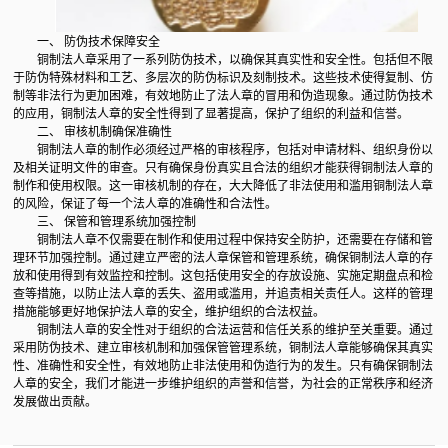
一、 防伪技术保障安全
铜制法人章采用了一系列防伪技术，以确保其真实性和安全性。包括但不限
于防伪特殊材料和工艺、多层次的防伪标识及刻制技术。这些技术使得复制、仿
制等非法行为更加困难，有效地防止了法人章的冒用和伪造现象。通过防伪技术
的应用，铜制法人章的安全性得到了显著提高，保护了组织的利益和信誉。
二、 审核机制确保准确性
铜制法人章的制作必须经过严格的审核程序，包括对申请材料、组织身份以
及相关证明文件的审查。只有确保身份真实且合法的组织才能获得铜制法人章的
制作和使用权限。这一审核机制的存在，大大降低了非法使用和滥用铜制法人章
的风险，保证了每一个法人章的准确性和合法性。
三、 保管和管理系统加强控制
铜制法人章不仅需要在制作和使用过程中保持安全防护，还需要在存储和管
理环节加强控制。通过建立严密的法人章保管和管理系统，确保铜制法人章的存
放和使用得到有效监控和控制。这包括使用安全的存放设施、实施定期盘点和检
查等措施，以防止法人章的丢失、盗用或滥用，并追责相关责任人。这样的管理
措施能够更好地保护法人章的安全，维护组织的合法权益。
铜制法人章的安全性对于组织的合法运营和信任关系的维护至关重要。通过
采用防伪技术、建立审核机制和加强保管管理系统，铜制法人章能够确保其真实
性、准确性和安全性，有效地防止非法使用和伪造行为的发生。只有确保铜制法
人章的安全，我们才能进一步维护组织的声誉和信誉，为社会的正常秩序和经济
发展做出贡献。‍‍