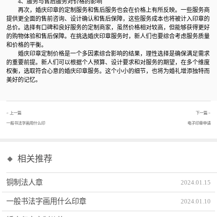
4、服务与售后服务对价格的影响
再次，婚庆印章的定制服务和售后服务也会在价格上有所反映。一些服务商
提供更全面的售前咨询、设计确认和售后保障，这些服务成本也将被计入印章的
总价。选择有口碑和良好服务的定制商家，虽然价格相对较高，但能够获得更好
的购物体验和售后保障。在挑选婚庆印章服务时，新人们也要综合考虑服务质量
和价格的平衡。
婚庆印章定制价格是一个多因素综合影响的结果，理性选择是确保满足需求
的重要前提。新人们可以根据个人预算、设计要求和对服务的期望，在多个维度
权衡，选取符合心意的婚庆印章服务。这个小小的细节，也将为婚礼增添独特而
美好的记忆。
< 上一篇
下一篇 >
一般书法字画用什么印
电子印章申请
相关推荐
铜制法人章
2024
.
01
.
15
一般书法字画用什么印章
2024
.
01
.
10