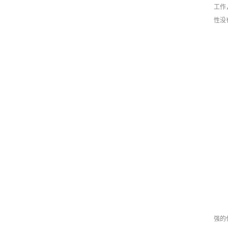
工作
性没
强的