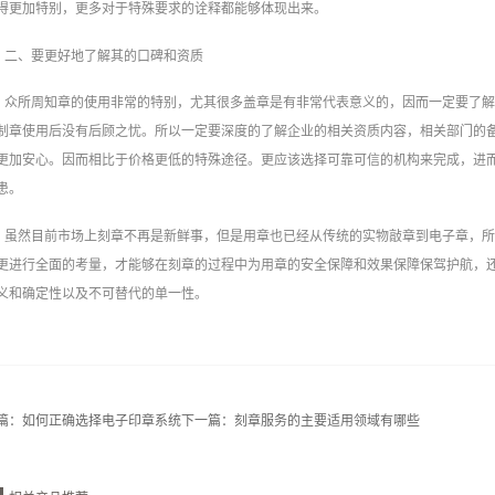
得更加特别，更多对于特殊要求的诠释都能够体现出来。
二、要更好地了解其的口碑和资质
众所周知章的使用非常的特别，尤其很多盖章是有非常代表意义的，因而一定要了
制章使用后没有后顾之忧。所以一定要深度的了解企业的相关资质内容，相关部门的
更加安心。因而相比于价格更低的特殊途径。更应该选择可靠可信的机构来完成，进
患。
虽然目前市场上刻章不再是新鲜事，但是用章也已经从传统的实物敲章到电子章，
更进行全面的考量，才能够在刻章的过程中为用章的安全保障和效果保障保驾护航，
义和确定性以及不可替代的单一性。
篇：
如何正确选择电子印章系统
下一篇：
刻章服务的主要适用领域有哪些