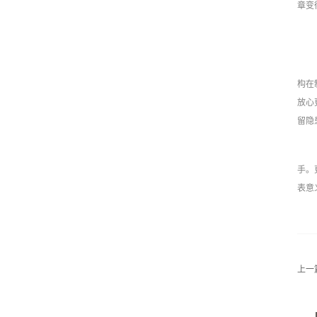
章变
构在
放心
留隐
手。
表意
上一