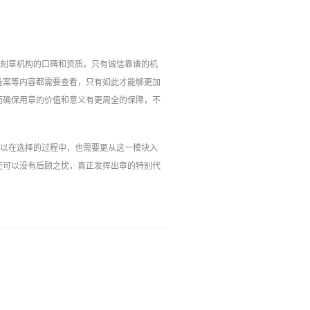
解刻章机构的口碑和资质。只有诚信靠谱的机
备案等内容都需要查看，只有如此才能够更加
而确保用章的价值和意义有更周全的保障，不
所以在选择的过程中，也需要更从这一模块入
还可以没有后顾之忧，真正发挥出章的特别代