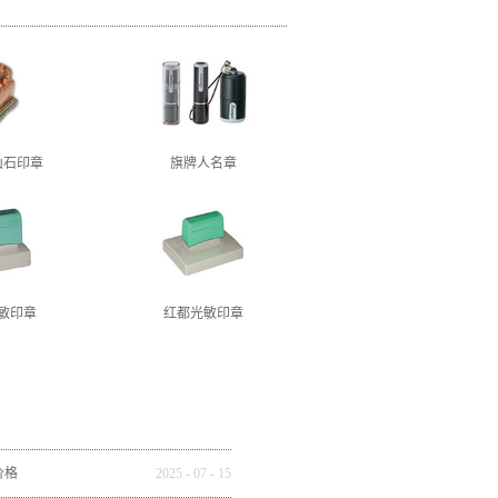
山石印章
旗牌人名章
敏印章
红都光敏印章
价格
2025
-
07
-
15