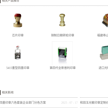
相关产品推荐
芯片印章
铜制日期转轮印章
福建寿
5415重型回墨印章
第四代全新普利印章
进口光
相关新闻
回墨印章六色套装企业部门分色方案
2025
-
07
-
17
和田玉光敏印章定制