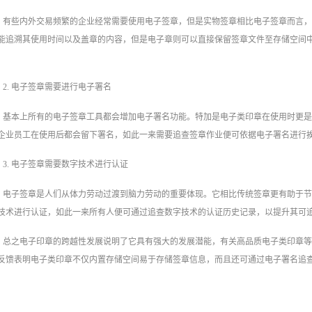
有些内外交易频繁的企业经常需要使用电子签章，但是实物签章相比电子签章而言
能追溯其使用时间以及盖章的内容，但是电子章则可以直接保留签章文件至存储空间
2. 电子签章需要进行电子署名
基本上所有的电子签章工具都会增加电子署名功能。特加是电子类印章在使用时更
企业员工在使用后都会留下署名，如此一来需要追查签章作业便可依据电子署名进行
3. 电子签章需要数字技术进行认证
电子签章是人们从体力劳动过渡到脑力劳动的重要体现。它相比传统签章更有助于
技术进行认证，如此一来所有人便可通过追查数字技术的认证历史记录，以提升其可
总之电子印章‍的跨越性发展说明了它具有强大的发展潜能，有关高品质电子类印章
反馈表明电子类印章不仅内置存储空间易于存储签章信息，而且还可通过电子署名追