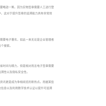
，要略逊一筹。因为实物签章需要人工进行登
中，这对于提升签章的追溯能力具有非常效
是需要电子署名，如此一来无论是企业管理者
挨个搜索。
节省时间与精力，但是相对而言电子签章需要
追溯性以及隐私安全性。
等资讯更是成为争相阅览的新热点。而据某些
查信息以及利用数字技术认证以提升可追溯