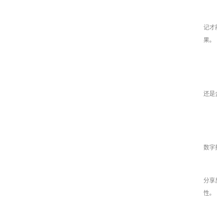
记才
果。
还是
数字
分享
性。