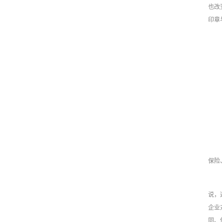
也改
印章
保险
说，
企业
同、