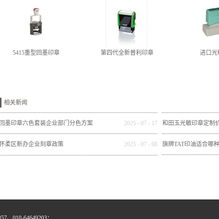
5415重型回墨印章
第四代全新普利印章
进口光
相关新闻
回墨印章六色套装企业部门分色方案
2025
-
07
-
17
和田玉光敏印章定制
怀柔区新办企业刻章政策
2025
-
07
-
08
旗牌TAT印油适合哪
、010-64649203；