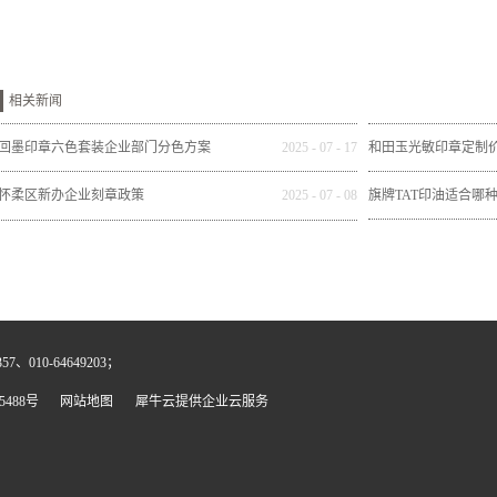
相关新闻
回墨印章六色套装企业部门分色方案
2025
-
07
-
17
和田玉光敏印章定制
怀柔区新办企业刻章政策
2025
-
07
-
08
旗牌TAT印油适合哪
、010-64649203；
5488号
网站地图
犀牛云提供企业云服务