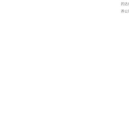
的达
养公