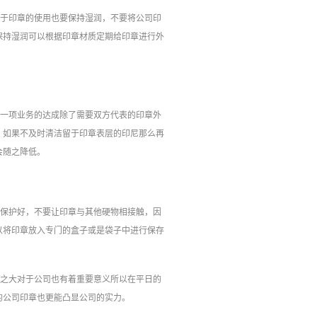
对于印章的使用也要保持湿润，不要将公司印
保持湿润可以根据印章材质定期给印章进行外
说一项业务的达成除了需要双方代表的印章外
，如果不及时清洁留于印章表层的印尼那么再
会随之降低。
要保护好，不要让印章与其他硬物相接触，因
以将印章放入专门的盒子或是袋子中进行保存
常之大对于公司也有着重要意义所以在平日的
的公司印章也更能凸显公司的实力。