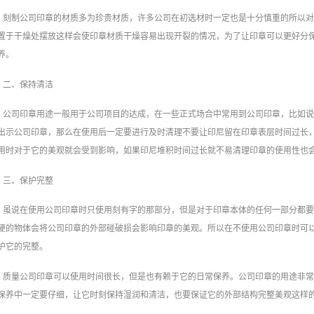
刻制公司印章的材质多为珍贵材质，许多公司在初选材时一定也是十分慎重的所以
置于干燥处摆放这样会使印章材质干燥容易出现开裂的情况，为了让印章可以更好分
养。
二、保持清洁
公司印章用途一般用于公司项目的达成，在一些正式场合中常用到公司印章，比如
出示公司印章，那么在使用后一定要进行及时清理不要让印尼留在印章表层时间过长
用时对于它的美观就会受到影响，如果印尼堆积时间过长就不易清理印章的使用性也
三、保护完整
虽说在使用公司印章时只使用刻有字的那部分，但是对于印章本体的任何一部分都
硬的物体会将公司印章的外部碰破损会影响印章的美观。所以在不使用公司印章时可
护它的完整。
质量公司印章可以使用时间很长，但是也有赖于它的日常保养。公司印章的用途非
保养中一定要仔细，让它时刻保持湿润和清洁，也要保证它的外部结构完整美观这样