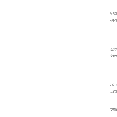
章放
部保
还需
次使
为过
以保
使用