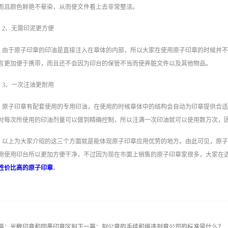
而且颜色鲜艳不晕染，从而使文件看上去非常整洁。
2、无需印泥更方便
由于原子印章的印油是直接注入在章体的内部，所以大家在使用原子印章的时候并
言更加便于携带，而且还不会因为印台的保管不当而使弄脏文件以及其他物品。
3、一次注油更耐用
原子印章有配套使用的专用印油，在使用的时候章体中的结构会自动为印章提供合
对每次所使用的印油剂量可以做到精确控制，所以注满一次印油就可以使用数万次，
以上为大家介绍的这三个方面就是能体现原子印章应用优势的地方。由此可见，原
用使用印台所以更加方便干净，不过因为现在市面上销售的原子印章家很多，大家在
性价比高的原子印章
。
篇：
光敏印章和回墨印章区别
下一篇：
刻公章的手续和挑选刻章公司的标准是什么？