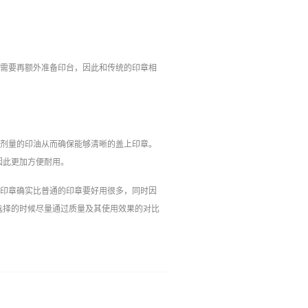
不需要再额外准备印台，因此和传统的印章相
适剂量的印油从而确保能够清晰的盖上印章。
因此更加方便耐用。
子印章确实比普通的印章要好用很多，同时因
选择的时候尽量通过质量及其使用效果的对比