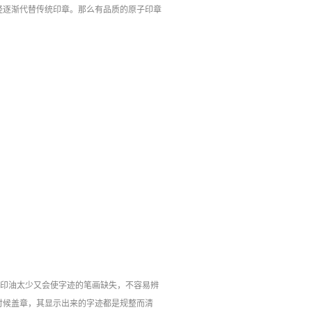
经逐渐代替传统印章。那么有品质的原子印章
是印油太少又会使字迹的笔画缺失，不容易辨
时候盖章，其显示出来的字迹都是规整而清