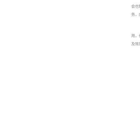
会也
务，
用，
及效