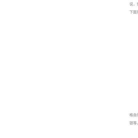
说，
下面
格自
银等