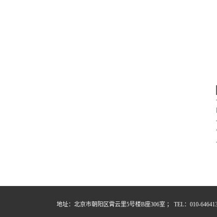
地址：北京市朝阳区霄云里5号楼B座306室 ； TEL：010-64641357