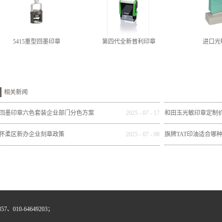
5415重型回墨印章
第四代全新普利印章
进口光
相关新闻
回墨印章六色套装企业部门分色方案
2025
-
07
-
17
和田玉光敏印章定制
怀柔区新办企业刻章政策
2025
-
07
-
08
旗牌TAT印油适合哪
、010-64649203；