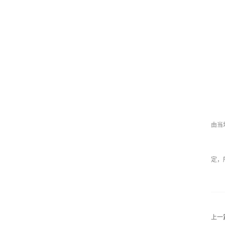
由当
定，
上一