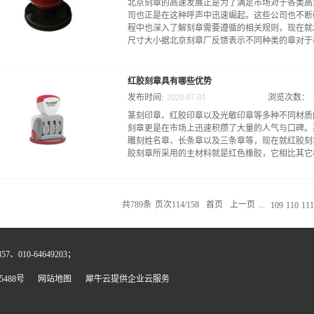
北京刻章的高速发展正是为了满足市场对于各类高
作刻章机构之所以能纵横多个不同的行业，则是因
司也正是在这种呼声中迅速崛起。这些公司也不断
的行政公章还是制作法人代表人名章都有特定的制
程中也深入了解刻章需要遵循的相关规则，现在就
公司所提供的专用章不仅使用寿命较长，而且具有
尺寸大小据北京刻章厂反馈表示不同种类的章对于相
查反馈某些拥有高端印章雕刻设备的刻章公司还可
用于某些特殊的场合，并且只有在印台上加上隐形
同使用才能获得更效果。据反馈表明近些年刻章机
有严格的要求，比如行业内对公司公章的尺寸大都
“北京哪能刻章”这个问题也有了明确的回答。事
红胶刻章具有哪些优势
求与公司不同。有些个别的印章对于直径以及宽边
章雕刻公司的信息，其中还包括其具体的业务范围，
发布时间:
2020
-
07
-
01
浏览次数：
圆边宽度与普通公章也有所不同。2.形状要求据
篆刻印章、红胶印章以及光敏印章等多种不同材质
的要求。比如工会印章一律采用圆形，而绝大多数
刻章更是在市场上迅速积攒了大量的人气与口碑。
数据来看，雕刻印章采用圆形的概率是非常高的，
雕刻姓名章、长条章以及三条章等，现在就红胶刻
等都是采用圆形包装。3.字体要求北京刻章还需
胶刻章所采用的主材料就是红色橡胶，它相比其它材
体都可以随意拿来刻章。像党章那种特别正式且官
其它类的企业公章以及部门章等也都是更倾向于使
根据个人意愿选择任意的字体进行雕刻。北京刻章
易变形、坚实可靠等特性。据统计调查表明红胶刻
的目标，而现今有了众多保质保量的北京刻章的加
章，它拥有橡胶的弹性，故而能在较长时间保持印
的发票专用章、公司公章以及报检专用章等，但是在
共
789
条
页次114/158
首页
上一页
...
109
110
111
胶刻章在众多客户中非常受欢迎。2.清洗方便许
因为这种材质的印章还具有清洗方便等特性。只要
净，另外红胶刻章的质感较为光滑、印章表面较为
、010-64649203；
质，其高强的吸墨性能也可大幅度杜绝漏油等现象
来说还是非常清晰的，因为红胶印章是采用橡胶和
5488号
网站地图
犀牛云提供企业云服务
的，因此它吸附印泥的效果非常好。据众多用户反
迹，因此人们经常用它来制作办公公章。红胶刻章
的广泛认可。特别是北京朝阳刻章的红胶雕刻更是