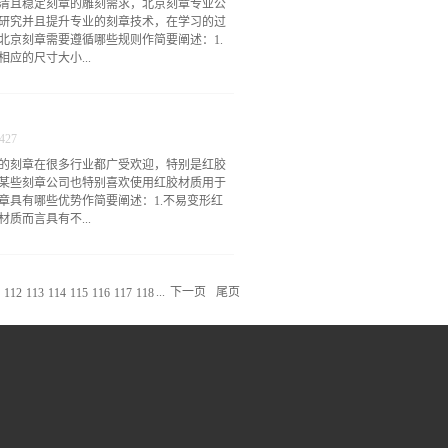
清且稳定刻章的雕刻需求，北京刻章专业公
为专用章的制作比较高超。无论是制作钢印
研究并且提升专业的刻章技术，在学习的过
作规范，一般来说某些制备精良的印章雕刻
北京刻章需要遵循哪些规则作简要阐述：1.
较光泽度与清晰度。3.刻制全隐形印章据调
应的尺寸大小...
以刻制全隐形印章。这种特别的印章只可应
印油方可显现，通常情况下需要与回墨印一
构的业务范围正处于逐步拓展中，网上对于
是一样的，而对于个体户公章印章尺寸则要
实上现今只要在线搜索就可以查到众多北京印
还有特殊的要求，比如对于党政印章要求的
除了完成各种专用章的制...
427
相关反馈表明北京刻章可以满足多种不同形状
的刻章在很多行业都广受欢迎，特别是红胶
的公司公章则以椭圆形为主，从大量的统计
某些刻章公司也特别喜欢使用红胶材质用于
像工商企业专用合同章、公司章以及部门章
章具有哪些优势作简要阐述：1.不易变形红
要遵循相应的字体要求规范，并不是所有的字
质而言具有不...
方的公章一般来说都是采用简化的宋体字，
用简化的宋体字，但是若是个人属名则可以
所拥有的诸多优势一直是许多刻章公司奋斗
章可用于制作各类公章、姓名章以及椭圆形
入，它促使市场上涌现了一批又一批高质量
章形态不变以及印制效果不变，故而这款红
雕刻这些章时需要遵循相应...
...
下一页
尾页
112
113
114
115
116
117
118
多企业以及个人之所以大量启用红胶刻章，是
用牙刷以及清水轻轻擦拭即可完全清洗干
结实，特别适宜应用于油性印台或印泥材
出现。3.字迹清晰红胶刻章的雕刻效果相对
塑料合成的树脂在激光雕刻的作用下形成
馈红胶刻章只需轻轻一按即可清晰显示字
所拥有的众多优势已得到许多企业以及个人
闻名四方，部分客户也特别喜欢红胶印章，