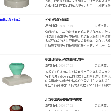
力的，所以篆刻印章文字和印章的使用必须要注意
人都可以拥有自己的私人印章，甚至可以拥有很多种
同字体篆刻印章，虽然这些印章看起来各有不同，
如何挑选篆刻印章
要印章印在文件上面就代表了本人的意愿，这是可
发布时间:
2020
-
07
-
10
浏览次数：
途被随意使用，那么就会对本人有影响，因此，使
众所周知，书写的汉字可以作为艺术作品来进行展
二、注意印章的字体虽然汉字的艺术性可以通过篆
可以用于篆刻印章中使用，通过名家篆刻印章欣赏
现，但是这样的字体的用途是有局限性的，因为很
多想要印章的人就要懂得从这些种类中如何挑选篆
特别的通过艺术加工后的一些字体更是难以辨别，
们所需要用印章的使用用途是不同的，所以每一类对
用，如果想要日常使用必须注意挑选篆刻的印章字
作家中总会有一些人对篆刻印章比较感兴趣，所以
长期的过程进行筛选，在这之后选出一个可以真正
出现很大的偏差，比如仅打算将篆刻印章用于办公
章，由此以后其自己的作用都会使用同一篆刻印章
刻章机构的业务范围包括哪些
耐用且比较轻便，而对于一些将印章作为身份象征
实上，看似简单且用途不大的印章存在的意义是很大
发布时间:
2020
-
07
-
03
浏览次数：
究的材料，所以挑选这样的印章就应该看使用需求
据悉关于许多网友就刻章可采用的各类材质以及各
依据篆刻的技术印章的制作过程看起来并不复杂，
特地咨询了更为专业的北京手工刻章机构。刻章既
作，且现在很多的篆刻印章过程都采用机器，所以
印章雕刻公司也会根据客户的需求提供多类材质供
大同小异，看上去艺术感不强，所以现在很多人还
哪些作简要阐述：1.防伪加密据了解人们对于刻章公
要求高，所以挑选篆刻印章还应该看人工篆刻的技
艺术性，所以展示汉字的地方也可以成为一个艺术
必须要经过字体的设计和排版，所以一个印章作品
可以运用各种高超的技术完成各类不同专用章的制
好才能达到效果，由此可见，篆刻印章姓名章设计
北京刻章需要遵循哪些规则？
防伪加密制作，这种作业方式是将专用章的内容进
画、书法、及雕刻等方面的艺术形式同宗，其也是一
发布时间:
2020
-
07
-
02
浏览次数：
鉴别印章的真假，一般来说这种防伪设置只在专业