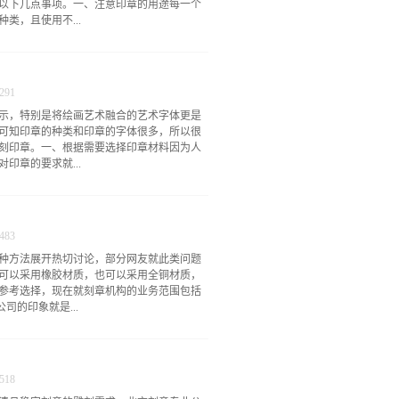
以下几点事项。一、注意印章的用途每一个
类，且使用不...
但是每一个篆刻印章上都有本人的名字，只
以获得法律认可的，所以如果印章的使用用
291
用这种印章必须要注意印章的用途是什么。
示，特别是将绘画艺术融合的艺术字体更是
刻印章大全字体和将绘画结合的方式来展
可知印章的种类和印章的字体很多，所以很
多的印章字体并不是任何人都能辨认出来，
刻印章。一、根据需要选择印章材料因为人
所以这样的篆刻印章不可用于日常代签名所
印章的要求就...
体。三、注意印章的授权在一些专业的书画
他们会使用很多种类的字体印章，然后经过
让自己满意，并能突出自己艺术特点的印
和对公业务的人，其所心仪的印章就是材料
，而这就是等同于自己正品作品的授权。事
的人而言，这种篆刻印章就需要选用比较考
的，在古代时期，这种篆刻印章就是身...
483
是什么，然后由此来确定制作的材料。二、
种方法展开热切讨论，部分网友就此类问题
只需要选好材料之后按着使用者的要求来制
可以采用橡胶材质，也可以采用全铜材质，
其相对很简便，可是这样的印章制作出来都
参考选择，现在就刻章机构的业务范围包括
是欣赏人工雕刻，但是人工雕刻对工艺技术
司的印象就是...
术。三、看篆刻的设计因为汉字本身就具有
作品，比如篆刻印章，又因为印章制作之前
的诞生并不简单，特别的设计方面一定要做
作。而事实上某些印章雕刻公司还可以进行
的好坏是挑选印章的关键。篆刻印章和绘
行隐藏，使其不被他人获取，同时还有助于
种受大众认可的艺术类型，但是由于...
518
的刻章公司才可以办到。2.各种专用章的制