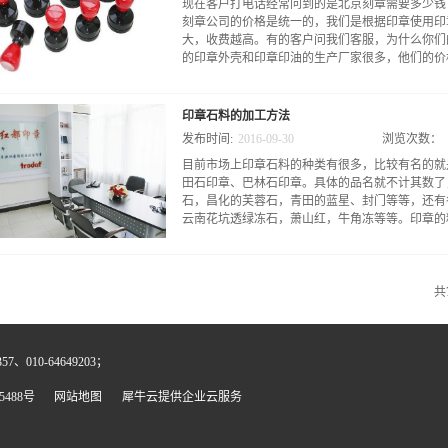
现在客户打电话经常问到的是北京刻章需要多少钱
的印台退出键，印台即弹出。如下图：第三步、往
刻章公司的价格是统一的，我们是根据印章使用印
匀，每一次加油不应太多，否则，盖印印迹就太重
大，收费越高。有的客户问我们客服，为什么你们
装到印章上即可使用。印台的面朝下。以上四步简
的印章外壳和印章印油的生产厂家很多，他们的价格
装入印章中即可使用。注意：轻型回墨印章印油属
红都刻章印油是否购买正确，以免印章加入错误的
单纯一种光敏印章添加印油的品牌就有10几种。
印章石料的加工方法
用的都是直接进口的，没有勾兑过的光敏印章油，
发布时间:
2016
-
09
-
30
浏览次数：
且，红都刻章在北京四环内一般都是采用送货的方
目前市场上印章石料的种类有很多，比较有名的就
映，人工也使我们的成本高一些。包括红都刻章的
田石印章、巴林石印章。具体的品名就不计其数了
租金成本有所增加。我们这一点点的优势，会终使
石，昌化的芙蓉石，青田的蓝星、封门等等，还有
点，但这也是本着对客户负责的态度。所以，您选
云南花坑透绿冻石，萧山红，牛角冻等等。印章的料
质供应商。
限于石质的，如果喜欢可以使木制的如黄花梨、紫
（海象牙）或者硬骨类的，还有砗磲贝、黄铜、塑
共
或者机器刻动的，质地紧密、细腻的材料都是可以
手工刻制印章及机器刻制印章。手工刻制：顾名思
质文化遗产。刻制石料的刻刀就分为几十种，从图
、010-64649203；
的深浅，都是非常有讲究的。目前，红都刻章的印
师段京良先生。机器刻制：目前手工刻制印石的大
5488号
网站地图
犀牛云提供企业云服务
于效率较低。手工刻章师傅一天大概刻制印石五方
章也开发出一套完整的用机器加工石料的方法。这