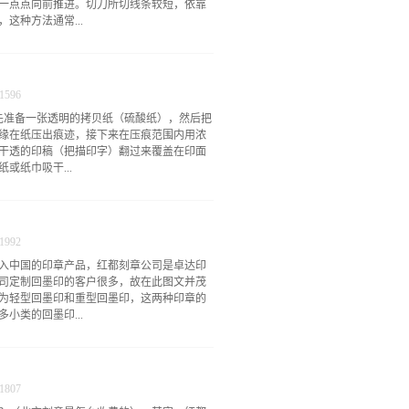
一点点向前推进。切刀所切线条较短，依靠
这种方法通常...
法执笔式冲刀的方法：中指要顶住刻刀的侧面
后，角度约45度，以刀角须要刻之线条推刀向
1596
角度较小约30度左右。刀尖入印章的外侧边
先准备一张透明的拷贝纸（硫酸纸），然后把
不停的转动方向。这种方法篆刻印章也是常
缘在纸压出痕迹，接下来在压痕范围内用浓
尔坚硬的印石也会采用冲切结合的篆刻方法。
干透的印稿（把描印字）翻过来覆盖在印面
或纸巾吸干...
甲盖儿在在毛边纸上轻轻的用力均匀的刮几
就把字印在石上了。拓上后如果有不清楚的
1992
用水印上石法写印稿。2、反写法：将印稿写
入中国的印章产品，红都刻章公司是卓达印
石压着，上面放一个镜子，依照反写的印稿
司定制回墨印的客户很多，故在此图文并茂
然后对着镜子比较印稿，对不足之处作适当
为轻型回墨印和重型回墨印，这两种印章的
方法，他们可以在印石上直接书写反字，经
小类的回墨印...
法：这种方法是直接的一种方法，不用在印章
法是篆刻大师常用的一种刻印方法，现多用
介绍一下这两种印章的加油方法。轻型回墨
有单独的印台，拆下印台直接加印油就可以
1807
右，锁定两旁的锁定扣。 第二步、按下正面