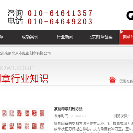
章
成功案例
行业新闻
北京刻章备案
刻章
欢迎来到
北京市红都刻章有限公司
nowledge
刻章行业知识
您现在
篆刻印章刻制方法
发布时间:
2016
-
09
-
30
浏览次数：
篆刻印章的刻制方法主要有两种：1、握拳式切刀
成拳状把刀杆捏在掌心。执力角度较冲刀直，至6