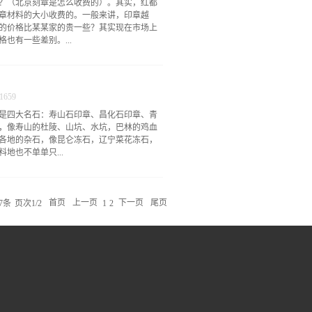
？（北京刻章是怎么收费的）。其实，红都
印台内加印油。加印油时注意，加油应均
章材料的大小收费的。一般来讲，印章越
。如下图：第四步、加好印油后，将印台安
的价格比某某家的贵一些？其实现在市场上
单方便，等印油完全渗透印台表面，把印台
也有一些差别。...
于无铅水性印章，请您在添加印油前，咨询
印油使章面腐蚀，无法正常使用。
红都刻章为了保证客户印章的清晰度，我们选
这样我们的成本就会比有的同行高一些。而
1659
式配送印章，这样能够时间倾听客户的反
是四大名石：寿山石印章、昌化石印章、青
办公地点的选择，比一些同行的在家办公的
，像寿山的杜陵、山坑、水坑，巴林的鸡血
我们的印章产品比一些同行业的价格高出一
各地的杂石，像昆仑冻石，辽宁菜花冻石，
择了红都刻章，我们会成为您公司印章的优
地也不单单只...
檀、鸡翅木等硬木，还有牛角、象牙、虬角
料、胶皮等等等等。总之，一切可以用手工
7
条
页次1/2
首页
上一页
下一页
尾页
1
2
的。具体的石头印章的雕刻方法分为两种：
义，现在手工刻制石料已经成为我国的非物
章的布局、字体的选择、笔道的精细、刀痕
石刻制大师是非遗传承人、国家高级篆刻技
师级人物越来越少，而且手工刻制的略势在
左右。但随着客户需求的不断提高，红都刻
样使得印石每天的制作量可以达到100枚。