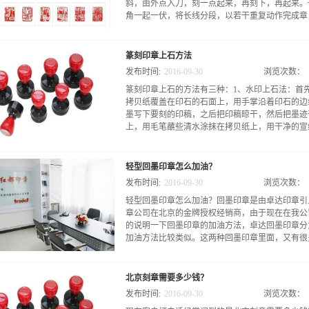
斜，由外点入刀，刻一点起来，再刻下，再起来。
角一起一伏，将长线分段，以若干重复动作完成章，
用来刻巨型印章或质地坚硬石料。2、执笔式冲刀
篆刻印章上石方法
离刀约1厘米处。食指和拇指指捏住刀杆，小指之
发布时间:
2016
-
09
-
30
浏览次数：
前，并用无明指紧抵石章边缘，以控制进速度，冲
篆刻印章上石的方法有三种：1、水印上石法：首
缘向前冲。运刀的方式是由右侧向左侧。石料可以
拷贝纸覆盖在印石的石面上，用手掌沿着印石的边
用的刀法。­现代的印章篆刻多采用冲刀法，对偶
墨写下要刻的印稿，之后把印稿晾干，然后把墨迹
下图为冲刀法刻制白文印“印”字。
上，用毛笔蘸些清水涂抹在拷贝纸上，用干净的宣纸
多余的水分，之后在印稿上覆盖上一张宣纸，用指
轻型回墨印章怎么加油？
遍，完毕后把宣纸和拷贝纸取下来就可以了。这样
发布时间:
2016
-
09
-
30
浏览次数：
地方再用毛笔均匀的描一下。初学篆刻时基本上都
轻型回墨印章怎么加油？回墨印章是由卓达印章引
在透明度较拷贝纸上，然后把拷贝纸翻转过来用印
章公司在北京的金牌授权经销商，由于现在在我公
在印石上用毛笔描摹一遍，力求写得于原稿接近，
的说明一下回墨印章的加油方法，卓达回墨印章分
的修改。这种方法也是现在篆刻家一直沿用的篆刻
加油方法比较类似。这两种回墨印章里面，又有很多
过适当的调整，就可以直接刻制印章了。3、直刻
石料上打稿，直接用刀在印面上进行创作，这种方
于表演。
章，但是加油方法大体一致。现在红都刻章就为您
北京刻章需要多少钱？
印章加油方法：轻型回墨印章加油很方便，印章内
发布时间:
2016
-
09
-
30
浏览次数：
了。方法如下：步、锁定印章。将印章下压4mm左