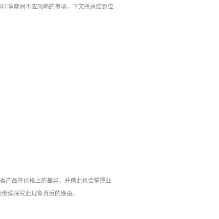
购印章期间不应忽略的事项，下文所总结到位
同类产品在价格上的差异，并借此机会掌握业
会继续探究此现象背后的缘由。