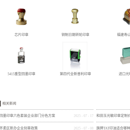
芯片印章
铜制日期转轮印章
福建寿
5415重型回墨印章
第四代全新普利印章
进口光
相关新闻
回墨印章六色套装企业部门分色方案
2025
-
07
-
17
和田玉光敏印章定制
怀柔区新办企业刻章政策
2025
-
07
-
08
旗牌TAT印油适合哪