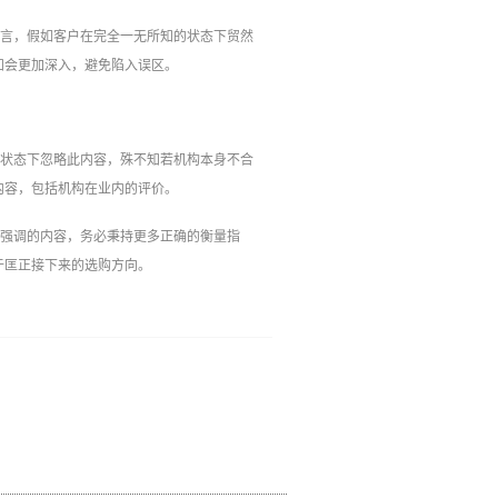
而言，假如客户在完全一无所知的状态下贸然
知会更加深入，避免陷入误区。
的状态下忽略此内容，殊不知若机构本身不合
内容，包括机构在业内的评价。
复强调的内容，务必秉持更多正确的衡量指
于匡正接下来的选购方向。