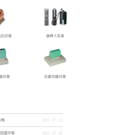
山石印章
旗牌人名章
敏印章
红都光敏印章
价格
2025
-
07
-
15
种回墨印章
2025
-
07
-
01