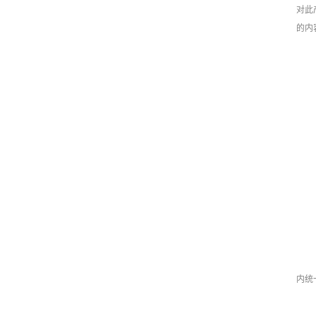
对此
的内
内统