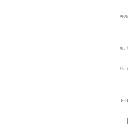
去选
格，
标。
上一