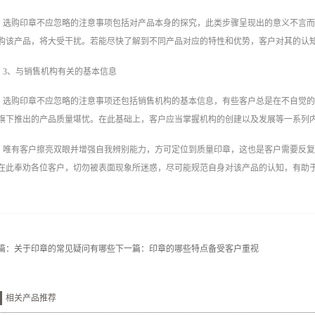
选购印章不应忽略的注意事项包括对产品本身的探究，此类步骤呈现出的意义不言
购该产品，将大受干扰。若能尽快了解到不同产品对应的特性和优势，客户对其的认
3、与销售机构有关的基本信息
选购印章不应忽略的注意事项还包括销售机构的基本信息，有些客户总是在不自觉
旗下推出的产品质量堪忧。在此基础上，客户应当掌握机构的创建以及发展等一系列
唯有客户擦亮双眼并增强自我辨别能力，方可定位到质量印章，这也是客户需要反
在此奉劝各位客户，切勿被表面现象所迷惑，尽可能规范自身对该产品的认知，有助
篇：
关于印章的常见疑问有哪些
下一篇：
印章的哪些特点备受客户重视
相关产品推荐