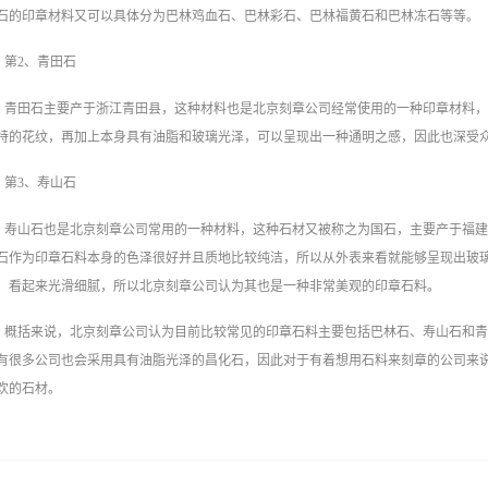
石的印章材料又可以具体分为巴林鸡血石、巴林彩石、巴林福黄石和巴林冻石等等。
第2、青田石
青田石主要产于浙江青田县，这种材料也是北京刻章公司‍经常使用的一种印章材料
特的花纹，再加上本身具有油脂和玻璃光泽，可以呈现出一种通明之感，因此也深受
第3、寿山石
寿山石也是北京刻章公司常用的一种材料，这种石材又被称之为国石，主要产于福建
石作为印章石料本身的色泽很好并且质地比较纯洁，所以从外表来看就能够呈现出玻
，看起来光滑细腻，所以北京刻章公司‍认为其也是一种非常美观的印章石料。
概括来说，北京刻章公司认为目前比较常见的印章石料主要包括巴林石、寿山石和
有很多公司也会采用具有油脂光泽的昌化石，因此对于有着想用石料来刻章的公司来
欢的石材。