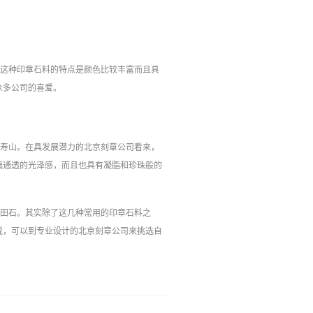
，这种印章石料的特点是颜色比较丰富而且具
众多公司的喜爱。
寿山。在具发展潜力的北京刻章公司‍看来，
璃通透的光泽感，而且也具有凝脂和珍珠般的
青田石。其实除了这几种常用的印章石料之
说，可以到专业设计的北京刻章公司来挑选自