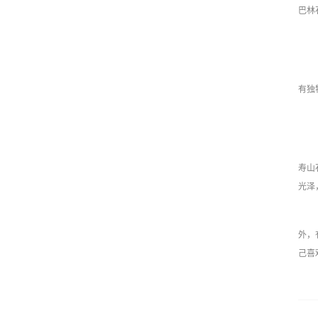
巴林
有独
寿山
光泽
外，
己喜