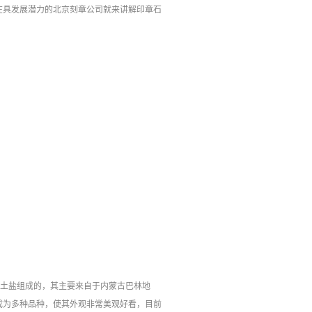
具发展潜力的北京刻章公司‍就来讲解印章石
粘土盐组成的，其主要来自于内蒙古巴林地
成为多种品种，使其外观非常美观好看，目前