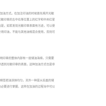
种加油方式。在加注印油的时候首先揭开光敏
光敏印章‍的左中右等位置上的红字和中央红星
是，如若发现光敏印章‍表面有污迹，可以使
专用印油，不能与其他油相混合使用，否则可
光明印章的整体内部有一层储油海绵，只需要
渗透到光敏印章的表面，这种加油方式也是非
用棉签把油涂抹均匀，另外一种是从后盖的储
有必要进行掌握，这样在加油的过程当中可以