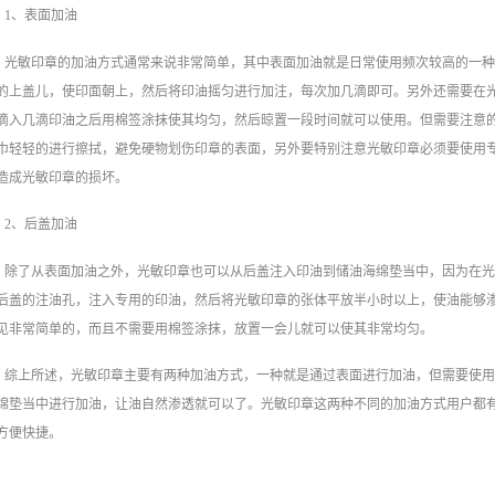
1、表面加油
光敏印章的加油方式通常来说非常简单，其中表面加油就是日常使用频次较高的一
‍的上盖儿，使印面朝上，然后将印油摇匀进行加注，每次加几滴即可。另外还需要在
滴入几滴印油之后用棉签涂抹使其均匀，然后晾置一段时间就可以使用。但需要注意的
巾轻轻的进行擦拭，避免硬物划伤印章的表面，另外要特别注意光敏印章必须要使用
造成光敏印章的损坏。
2、后盖加油
除了从表面加油之外，光敏印章也可以从后盖注入印油到储油海绵垫当中，因为在
后盖的注油孔，注入专用的印油，然后将光敏印章的张体平放半小时以上，使油能够
见非常简单的，而且不需要用棉签涂抹，放置一会儿就可以使其非常均匀。
综上所述，光敏印章‍主要有两种加油方式，一种就是通过表面进行加油，但需要使
绵垫当中进行加油，让油自然渗透就可以了。光敏印章‍这两种不同的加油方式用户都
方便快捷。