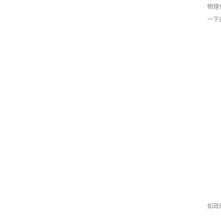
物理
一下
如政