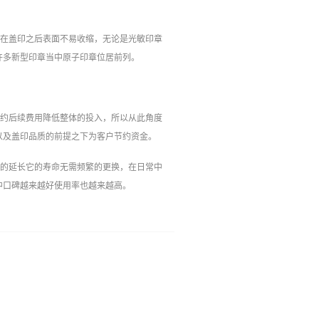
，在盖印之后表面不易收缩，无论是光敏印章
许多新型印章当中原子印章位居前列。
节约后续费用降低整体的投入，所以从此角度
以及盖印品质的前提之下为客户节约资金。
度的延长它的寿命无需频繁的更换，在日常中
中口碑越来越好使用率也越来越高。