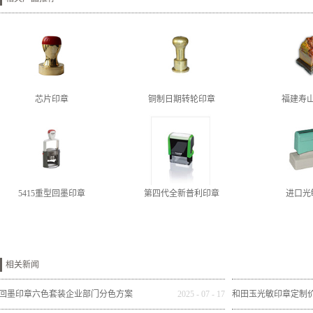
芯片印章
铜制日期转轮印章
福建寿
5415重型回墨印章
第四代全新普利印章
进口光
相关新闻
回墨印章六色套装企业部门分色方案
2025
-
07
-
17
和田玉光敏印章定制