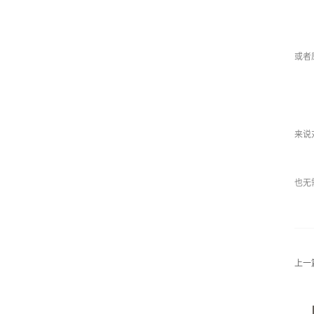
或者
来说
也无
上一