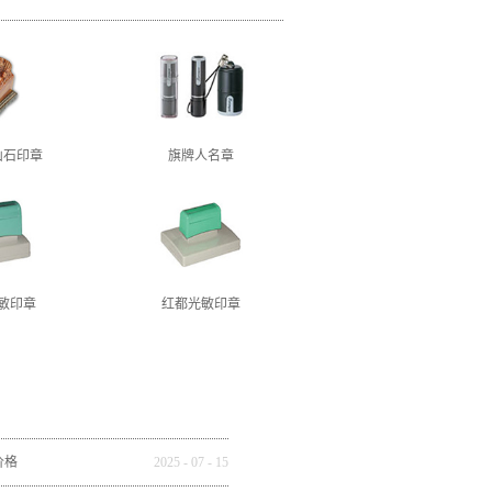
山石印章
旗牌人名章
敏印章
红都光敏印章
价格
2025
-
07
-
15