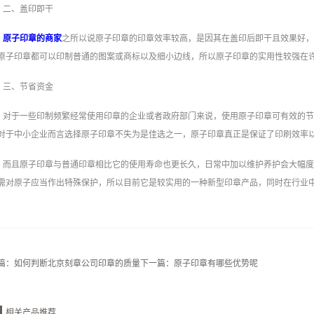
二、盖印即干
原子印章的商家
之所以说原子印章的印章效率较高，是因其在盖印后即干且效果好
原子印章都可以印制普通的图案或商标以及细小边线，所以原子印章的实用性较强在
三、节省资金
对于一些印制频繁经常使用印章的企业或者政府部门来说，使用原子印章可有效的
对于中小企业而言选择原子印章不失为是佳选之一，原子印章真正是保证了印刷效率
而且原子印章与普通印章相比它的使用寿命也更长久，日常中加以维护养护会大幅
需对原子应当作出特殊保护，所以目前它是较实用的一种新型印章产品，同时在行业
篇：
如何判断北京刻章公司印章的质量
下一篇：
原子印章有哪些优势呢
相关产品推荐