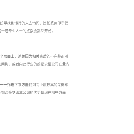
不妨寻找到懂行的人去询问，比如篆刻印章使
题一经专业人士的点拨会豁然开朗。
这个层面上，避免因为相关资质的不完整而引
的问询，或者向此行业的前辈求证公司在业内
容一一筛选下来方能找到专业度较高的篆刻印
正知晓篆刻印章公司的优势体现在哪些方面。