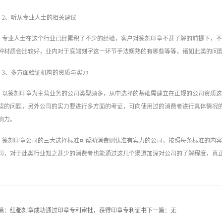
2、听从专业人士的相关建议
专业人士在这个行业已经累积了不少的经验，客户对篆刻印章不甚了解的前提下，
种材质会比较好，业内对于底端刻字这一环节手法娴熟的有哪些等等，诸如此类的问
3、多方面验证机构的资质与实力
以篆刻印章为主营业务的公司类型颇多，从中选择的基础需建立在正规的公司资质
续的问题，另外公司的实力要进行多方面的考证，可向使用过的消费者进行具体情况
响力。
篆刻印章公司的三大选择标准可帮助消费则认准有实力的公司，按照每条标准的内
司，对于此类行业知之甚少的消费者也能通过这几个渠道加深对公司的了解程度，真
篇：
红都刻章成功通过印章专利审批，获得印章专利证书
下一篇：无