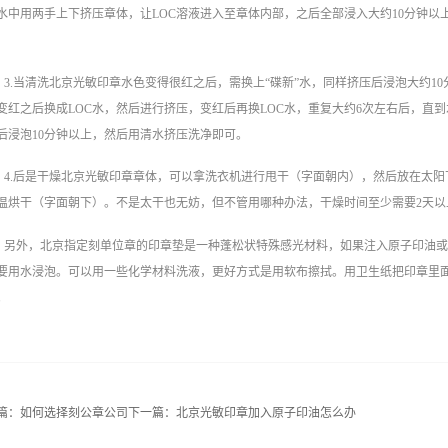
水中用两手上下挤压章体，让LOC溶液进入至章体内部，之后全部浸入大约10分钟以
3.当清洗北京光敏印章水色变得很红之后，需换上“碟新”水，同样挤压后浸泡大约1
变红之后换成LOC水，然后进行挤压，变红后再换LOC水，重复大约6次左右后，直到
后浸泡10分钟以上，然后用清水挤压洗净即可。
4.后是干燥北京光敏印章章体，可以拿洗衣机进行甩干（字面朝内），然后放在太
温烘干（字面朝下）。不是太干也无妨，但不管用哪种办法，干燥时间至少需要2天以
另外，北京指定刻单位章的印章垫是一种蓬松状特殊感光材料，如果注入原子印油
要用水浸泡。可以用一些化学材料洗液，更好方式是用软布擦拭。用卫生纸把印章里
。
篇：
如何选择刻公章公司
下一篇：
北京光敏印章加入原子印油怎么办