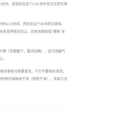
上时间，浸泡后在这个LOC水中全方位挤压章
0分钟以上时间，然后在这个水中挤压章体。
水色变得很淡为止。后用浓度较低“碟新”水
阳下晒（字面朝下，夏天别晒），还可用暖气
上。
或者印章有污染要清洗，千万不要用水清洗，
面所有印油吸收干净（彻底干净），多吸几次