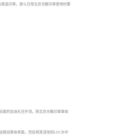
的首选印章。那么日常北京光敏印章使用时要
从后面的加油孔往外顶。除北京光敏印章章体
；
轻擦拭章体表面，然后将其浸泡到LOC水中