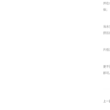
并在
体；
当水
挤压
片低
更不
即可
上一