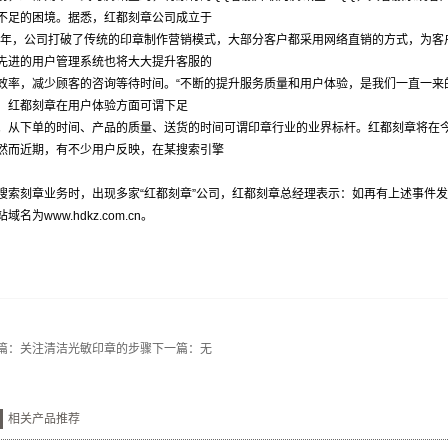
不足的困境。据悉，红都刻章公司成立于
99年，公司打破了传统的印章制作营销模式，大部分客户都采用网络直销的方式，为
先进的用户管理系统也将大大提升客服的
效率，减少顾客的咨询等待时间。“不断的提升服务质量和用户体验，是我们一直一来
，红都刻章在用户体验方面可谓下足
。从下单的时间、产品的质量、送货的时间可谓印章行业的业界标杆。红都刻章将在
然而近期，有不少用户反映，在某搜索引擎
搜索刻章业务时，出现多家“红都刻章”公司，红都刻章总经理表示：如再有上述事件
站域名为
www.hdkz.com.cn
。
篇：
关注清洁光敏印章的步骤
下一篇：无
相关产品推荐