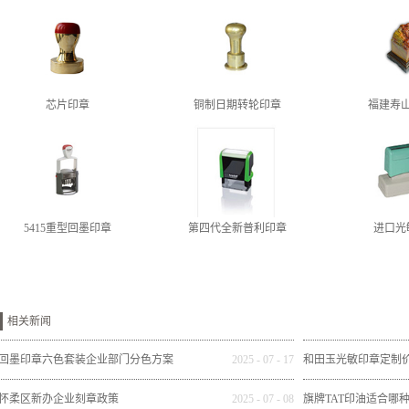
芯片印章
铜制日期转轮印章
福建寿
5415重型回墨印章
第四代全新普利印章
进口光
相关新闻
回墨印章六色套装企业部门分色方案
2025
-
07
-
17
和田玉光敏印章定制
怀柔区新办企业刻章政策
2025
-
07
-
08
旗牌TAT印油适合哪