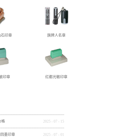
山石印章
旗牌人名章
敏印章
红都光敏印章
价格
2025
-
07
-
15
种回墨印章
2025
-
07
-
01