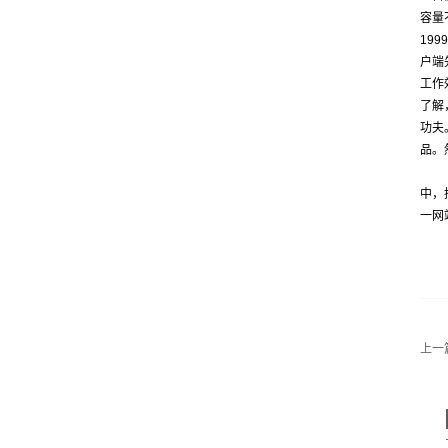
容量
19
户端
工作
了解
功夫
品。
中，
一网
上一