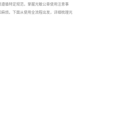
需遵循特定规范，掌握光敏公章使用注意事
和麻烦。下面从使用全流程出发，详细梳理光