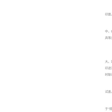
印面
中，
具等
大。
印迹
时联
试盖
于“