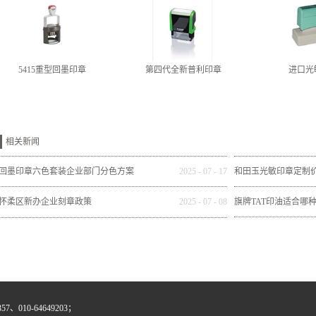
5415重型回墨印章
第四代全新普利印章
进口光
相关新闻
回墨印章六色套装企业部门分色方案
2025
-
07
-
17
和田玉光敏印章定制
怀柔区新办企业刻章政策
2025
-
07
-
08
旗牌TAT印油适合哪
、010-64649203；