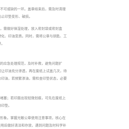
中不可或缺的一环。盖章结束后，需及时清理
防止印垫变形、破损。
时，需做好保湿处理，放入密封袋或密封盒
硬化、印油变质。同时，需将公章与钥匙、工
好。
中的应急处理规范，及时补救，避免问题扩
间让印油充分渗透，再在废纸上试盖几次，待
余印油，若频繁渗油，需检查印垫状态，必要
底堵塞；若印面出现轻微划痕，可先在废纸上
换印垫。
和形象。掌握光敏公章使用注意事项，核心在
使用后做好清洁和存放，遇到问题及时科学补