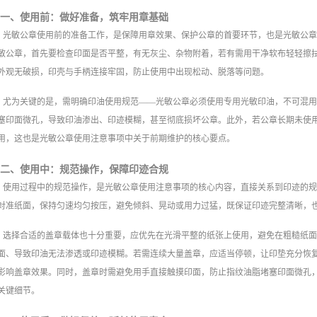
一、使用前：做好准备，筑牢用章基础
光敏公章使用前的准备工作，是保障用章效果、保护公章的首要环节，也是光敏公
敏公章，首先要检查印面是否平整，有无灰尘、杂物附着，若有需用干净软布轻轻擦
外观无破损，印壳与手柄连接牢固，防止使用中出现松动、脱落等问题。
尤为关键的是，需明确印油使用规范——光敏公章必须使用专用光敏印油，不可混
塞印面微孔，导致印油渗出、印迹模糊，甚至彻底损坏公章。此外，若公章长期未使
用，这也是光敏公章使用注意事项中关于前期维护的核心要点。
二、使用中：规范操作，保障印迹合规
使用过程中的规范操作，是光敏公章使用注意事项的核心内容，直接关系到印迹的
对准纸面，保持匀速均匀按压，避免倾斜、晃动或用力过猛，既保证印迹完整清晰，
选择合适的盖章载体也十分重要，应优先在光滑平整的纸张上使用，避免在粗糙纸
面、导致印油无法渗透或印迹模糊。若需连续大量盖章，应适当停顿，让印垫充分恢
影响盖章效果。同时，盖章时需避免用手直接触摸印面，防止指纹油脂堵塞印面微孔
关键细节。