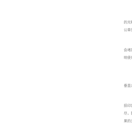
的光
公章
会堵
响使
垂直
损印
尽，
果的