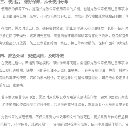
三、使用后：做好保养，延长使用寿命
使用后的保养工作，是延长光敏公章使用寿命的关键，也是光敏公章使用注意事项
，若印面沾有纸屑、杂物，可用软毛刷轻轻扫去，切勿用湿布擦拭或尖锐物品刮擦，
存放时，需及时盖上印壳，确保密封紧密，防止灰尘进入和印油挥发；长期不使用
存放在阴凉干燥处，远离阳光直射、高温潮湿环境和酸碱等有害化学物质，避免印垫
尖锐物品分开放置，防止公章受到摔落、挤压、撞击等物理损伤，保护印面和印壳完
四、应急处理：规避风险，及时补救
在使用过程中，若遇到印迹模糊、印油渗出等问题，需遵循光敏公章使用注意事项
若出现印迹模糊、缺墨，可能是印油不足或印面堵塞，可补充专用印油，静置一段时
清晰后再正式使用；若印油渗出过快，可能是补油过量或印垫老化，可用纸巾吸走多
系专业厂家更换。
若不慎误用非专用印油，需及时用光敏公章专用清洗剂清洗印垫，避免印面微孔彻
，若不影响印迹清晰度可继续使用，若划痕严重导致漏墨，需联系专业人员修复或更
光敏公章的规范使用，不仅关系到办公效率和文件的规范性，更关系到单位的权益
规范操作、科学保养、规避风险”——使用前做好检查和准备，使用中遵循操作规范，