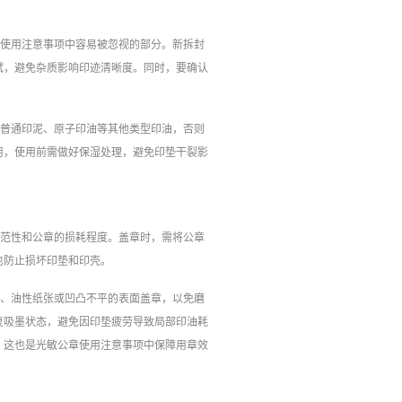
章使用注意事项中容易被忽视的部分。新拆封
拭，避免杂质影响印迹清晰度。同时，要确认
用普通印泥、原子印油等其他类型印油，否则
用，使用前需做好保湿处理，避免印垫干裂影
规范性和公章的损耗程度。盖章时，需将公章
也防止损坏印垫和印壳。
面、油性纸张或凹凸不平的表面盖章，以免磨
复吸墨状态，避免因印垫疲劳导致局部印油耗
，这也是光敏公章使用注意事项中保障用章效