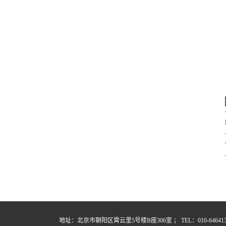
地址：北京市朝阳区霄云里5号楼B座306室 ； TEL：010-64641357