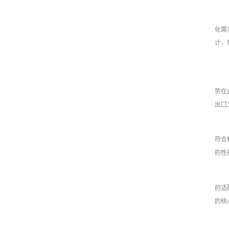
化需
计，
势在
出口
符合
的性
的适
的核