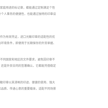
是家庭用途的标记章，都能通过定制满足个性
升个人事务的便捷性，也能通过独特的印章设
章作为有效凭证，进口光敏印章的适配性的优
的环境条件，即便用于长期保存的外贸单据、
配不同国家和地区的文件要求，避免因印章不
，还是外贸合同的签署确认，它都能凭借稳定
光敏印章以其清晰的印迹、便捷的使用、强大
显品质、传递心意的重要载体，适配不同场景