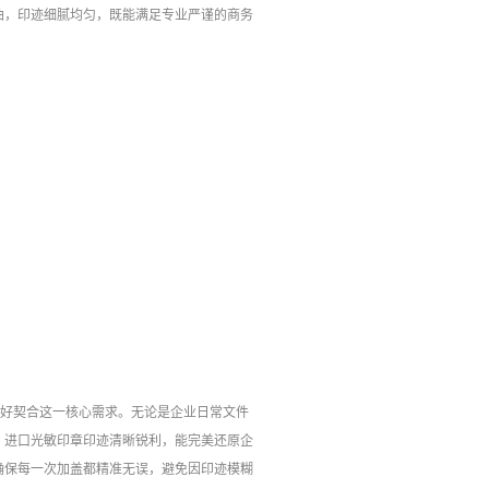
油，印迹细腻均匀，既能满足专业严谨的商务
恰好契合这一核心需求。无论是企业日常文件
，进口光敏印章印迹清晰锐利，能完美还原企
确保每一次加盖都精准无误，避免因印迹模糊