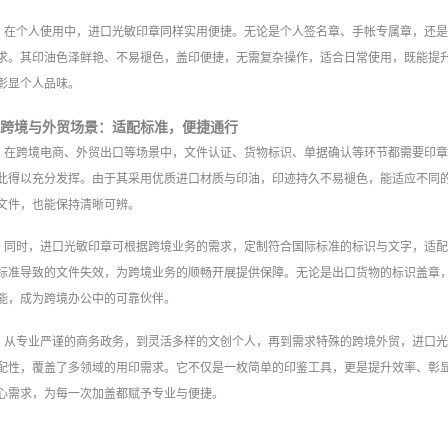
在个人使用中，进口光敏印章同样实用便捷。无论是个人签名章、手帐专属章，还
求。其印油色泽鲜艳、不易褪色，盖印便捷，无需复杂操作，适合日常使用，既能提
彰显个人品味。
跨境与外贸场景：适配标准，便捷通行
在跨境电商、外贸出口等场景中，文件认证、货物标识、单据确认等环节都需要印
此得以充分发挥。由于其采用优质进口材质与印油，印迹持久不易褪色，能适应不同
文件，也能保持清晰可辨。
同时，进口光敏印章可根据跨境业务的需求，定制符合国际标准的标识与文字，适
标准导致的文件失效，为跨境业务的顺畅开展提供保障。无论是出口货物的标识盖章
能，成为跨境办公中的可靠伙伴。
从专业严谨的商务政务，到灵活多样的文创个人，再到需求特殊的跨境外贸，进口
配性，覆盖了多领域的用印需求。它不仅是一枚简单的印鉴工具，更是提升效率、彰
心需求，为每一次加盖都赋予专业与便捷。