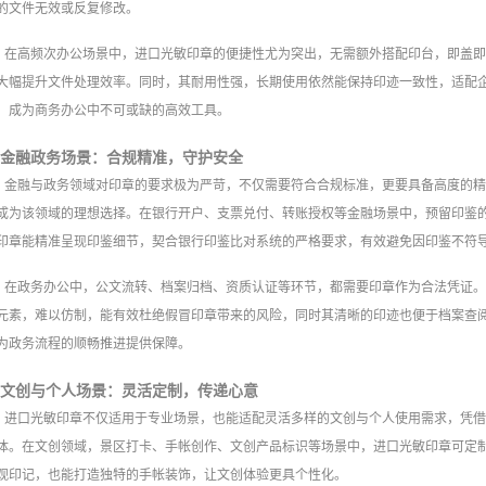
的文件无效或反复修改。
在高频次办公场景中，进口光敏印章的便捷性尤为突出，无需额外搭配印台，即盖
大幅提升文件处理效率。同时，其耐用性强，长期使用依然能保持印迹一致性，适配
，成为商务办公中不可或缺的高效工具。
金融政务场景：合规精准，守护安全
金融与政务领域对印章的要求极为严苛，不仅需要符合合规标准，更要具备高度的
成为该领域的理想选择。在银行开户、支票兑付、转账授权等金融场景中，预留印鉴
印章能精准呈现印鉴细节，契合银行印鉴比对系统的严格要求，有效避免因印鉴不符
在政务办公中，公文流转、档案归档、资质认证等环节，都需要印章作为合法凭证
元素，难以仿制，能有效杜绝假冒印章带来的风险，同时其清晰的印迹也便于档案查
为政务流程的顺畅推进提供保障。
文创与个人场景：灵活定制，传递心意
进口光敏印章不仅适用于专业场景，也能适配灵活多样的文创与个人使用需求，凭
体。在文创领域，景区打卡、手帐创作、文创产品标识等场景中，进口光敏印章可定
观印记，也能打造独特的手帐装饰，让文创体验更具个性化。