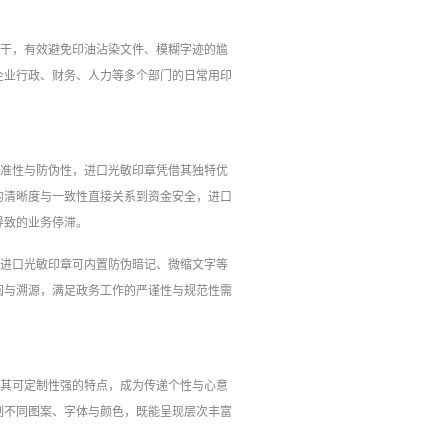
即干，有效避免印油沾染文件、模糊字迹的尴
企业行政、财务、人力等多个部门的日常用印
精准性与防伪性，进口光敏印章凭借其独特优
的清晰度与一致性直接关系到资金安全，进口
导致的业务停滞。
。进口光敏印章可内置防伪暗记、微缩文字等
阅与溯源，满足政务工作的严谨性与规范性需
借其可定制性强的特点，成为传递个性与心意
制不同图案、字体与颜色，既能呈现层次丰富