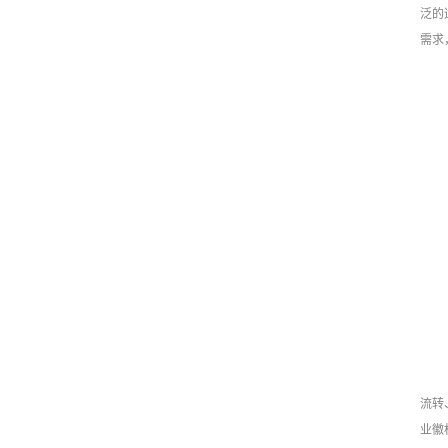
泛的
需求
流转
业徽