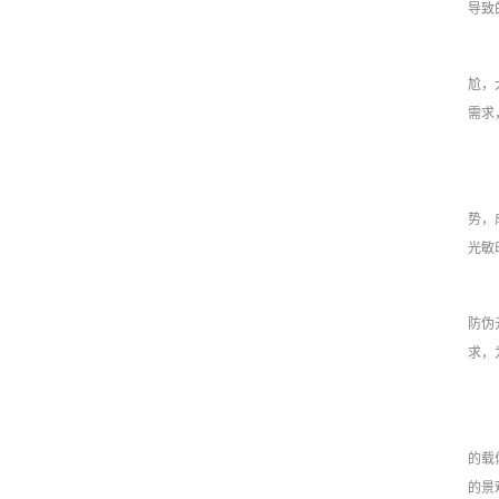
导致
尬，
需求
势，
光敏
防伪
求，
的载
的景