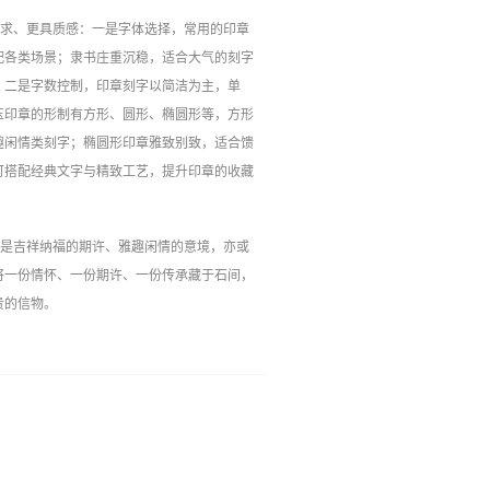
需求、更具质感：一是字体选择，常用的印章
配各类场景；隶书庄重沉稳，适合大气的刻字
。二是字数控制，印章刻字以简洁为主，单
玉印章的形制有方形、圆形、椭圆形等，方形
趣闲情类刻字；椭圆形印章雅致别致，适合馈
可搭配经典文字与精致工艺，提升印章的收藏
还是吉祥纳福的期许、雅趣闲情的意境，亦或
将一份情怀、一份期许、一份传承藏于石间，
贵的信物。