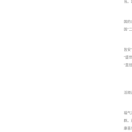
当。
国的
国”
皆安
“盛
“直
活顺
福气
群。
康喜