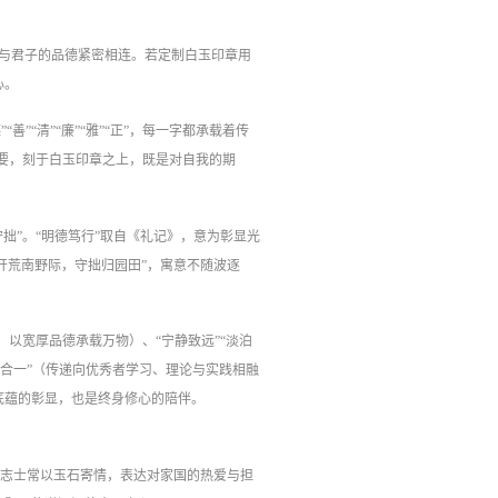
润与君子的品德紧密相连。若定制白玉印章用
心。
”“清”“廉”“雅”“正”，每一字都承载着传
心之要，刻于白玉印章之上，既是对自我的期
”“守拙”。“明德笃行”取自《礼记》，意为彰显光
开荒南野际，守拙归园田”，寓意不随波逐
、以宽厚品德承载万物）、“宁静致远”“淡泊
行合一”（传递向优秀者学习、理论与实践相融
底蕴的彰显，也是终身修心的陪伴。
人志士常以玉石寄情，表达对家国的热爱与担