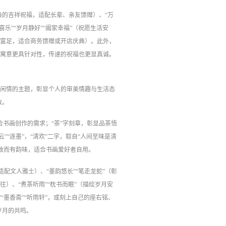
经典的吉祥祝福，适配长辈、亲友馈赠）、“万
乐”“岁月静好”“阖家幸福”（祝愿生活安
祥富足，适合商务馈赠或开店庆典）。此外，
的寓意更具针对性，传递的祝福也更显真诚。
趣闲情的主题，彰显个人的审美情趣与生活态
致。
印，贴合书画创作的需求；“茶”字刻章，彰显品茶悟
云”“逐墨”，“清欢”二字，取自“人间至味是清
雅致而有韵味，适合书画爱好者自用。
配文人雅士）、“墨韵悠长”“笔走龙蛇”（彰
往）、“煮茶听雨”“枕书而眠”（描绘岁月安
墨香斋”“听雨轩”，或刻上自己的座右铭、
岁月的共鸣。