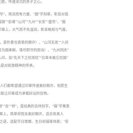
主题，传递深沉的赤子之心。
“华”，简洁而有力量，“国”字刻章，彰显对祖
忠魂”“山河”“九州”“长安”“盛世”，“报
玉印章上，大气而不失温润，彰显格局与气度。
，是朴素也真挚的期许）、“山河无恙”“人间
显为国奉献、恪尽职守的担当）、“九州同庆”
印，如“先天下之忧而忧”“位卑未敢忘忧国”
也是对民族精神的传承。
，人们都希望通过印章传递美好期许，祝愿生
更能让印章成为承载好运的信物。
顺”“吉”“祥”，是经典的吉祥刻字，“福”字寓意
印章上，简单却饱含美好期许，适合各类人
的祝福之语，适配节日馈赠、生日祝福等场景；“安