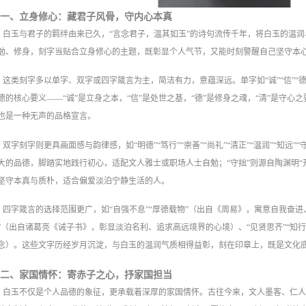
一、立身修心：藏君子风骨，守内心本真
白玉与君子的羁绊由来已久，“言念君子，温其如玉”的诗句流传千年，将白玉的温
勉、修身，刻字当贴合立身修心的主题，既彰显个人气节，又能时刻警醒自己坚守本
这类刻字多以单字、双字或四字箴言为主，简洁有力，意蕴深远。单字如“诚”“信”“德”“善
德的核心要义——“诚”是立身之本，“信”是处世之基，“德”是修身之魂，“清”是守
也是一种无声的品格宣言。
双字刻字则更具画面感与韵律感，如“明德”“笃行”“崇善”“尚礼”“清正”“温润”“知远
大的品德，脚踏实地践行初心，适配文人雅士或职场人士自勉；“守拙”则源自陶渊明“
坚守本真与质朴，适合偏爱淡泊宁静生活的人。
四字箴言的选择范围更广，如“自强不息”“厚德载物”（出自《周易》，寓意自我奋进
”（出自诸葛亮《诫子书》，彰显淡泊名利、追求高远境界的心境）、“见贤思齐”“知
念）。这些文字历经岁月沉淀，与白玉的温润气质相得益彰，刻在印章上，既是文化
二、家国情怀：寄赤子之心，抒家国担当
白玉不仅是个人品德的象征，更承载着深厚的家国情怀。古往今来，文人墨客、仁