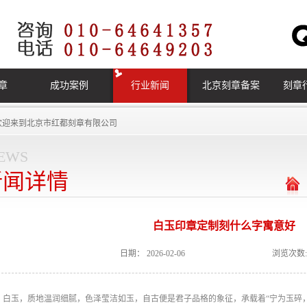
章
成功案例
行业新闻
北京刻章备案
刻章
欢迎来到
北京市红都刻章有限公司
ews
新闻详情
白玉印章定制刻什么字寓意好
日期：
2026-02-06
浏览次数:
白玉，质地温润细腻，色泽莹洁如玉，自古便是君子品格的象征，承载着“宁为玉碎，