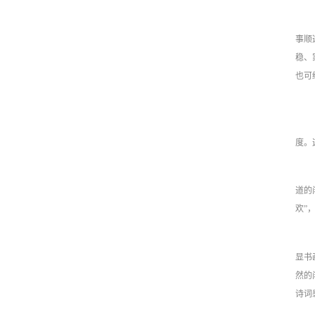
事顺
稳、
也可
度。
道的
欢”
显书
然的
诗词