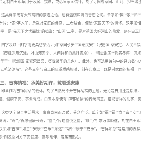
若定制白玉印章用于收藏、馈赠，或彰显家国情怀，刻字可围绕家国、山河、担当等
这类刻字既有大气磅礴的豪迈之语，也有温婉深沉的眷恋之词。单字如“国”“家”“邦”
赤诚；“家”字入印，承载对家庭的眷恋，二者结合，便是“家国天下”的情怀。双字如“报国”“
二字，是“先天下之忧而忧”的担当；“山河”二字，是对祖国大好河山的热爱，刻在白
四字及以上刻字则更具感染力，如“家国永安”“国泰民安”（祝愿国 家安定、人民幸福
”（历经岁月沉淀，对山河安宁、人间祥和的美好祝愿）、“精忠报国”“鞠躬尽瘁”（彰
世华章”（歌颂国 家繁荣昌盛、盛世繁华的景象）。此外，也可选用诗句中的经典名句入
挂云帆济沧海”，这些文字与白玉的厚重质感相融，刻在印章上，既是对家国的祝福，
三、吉祥纳福：承美好期许，载顺遂安康
印章作为吉祥寓意的载体，刻字自然离不开吉祥纳福的主题。无论是自用还是馈赠
遂、健康平安、事业有成。白玉本身便有“辟邪纳福”的传统寓意，搭配吉祥的刻字，
这类刻字贴合生活需求，寓意直白而温暖，受众广泛。单字如“福”“禄”“寿”“喜”“安”“
满满，“寿”字祝愿健康长寿，“喜”字传递喜悦之情，“顺”字祈求万事顺遂，刻在白玉
双字如“吉祥”“如意”“安康”“喜乐”“顺遂”“福泽”“康宁”“嘉乐”，“吉祥如意”是常用
乐”则祝愿对方平安健康、喜乐常伴，温暖而贴心。