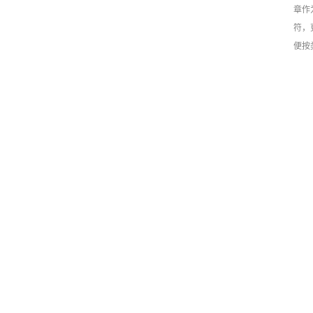
章作
符，
便按