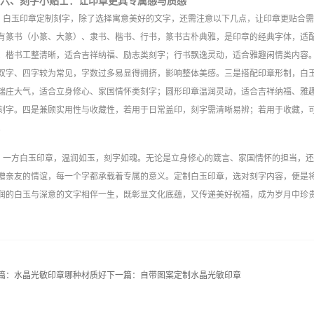
六、刻字小贴士：让印章更具专属感与质感
白玉印章定制刻字，除了选择寓意美好的文字，还需注意以下几点，让印章更贴合
有篆书（小篆、大篆）、隶书、楷书、行书，篆书古朴典雅，是印章的经典字体，适
；楷书工整清晰，适合吉祥纳福、励志类刻字；行书飘逸灵动，适合雅趣闲情类内容
双字、四字较为常见，字数过多易显得拥挤，影响整体美感。三是搭配印章形制，白
端庄大气，适合立身修心、家国情怀类刻字；圆形印章温润灵动，适合吉祥纳福、雅
刻字。四是兼顾实用性与收藏性，若用于日常盖印，刻字需清晰易辨；若用于收藏，
‍
一方白玉印章，温润如玉，刻字如魂。无论是立身修心的箴言、家国情怀的担当，
赠亲友的情谊，每一个字都承载着专属的意义。定制白玉印章，选对刻字内容，便是
润的白玉与深意的文字相伴一生，既彰显文化底蕴，又传递美好祝福，成为岁月中珍
篇：
水晶光敏印章哪种材质好
下一篇：
自带图案定制水晶光敏印章