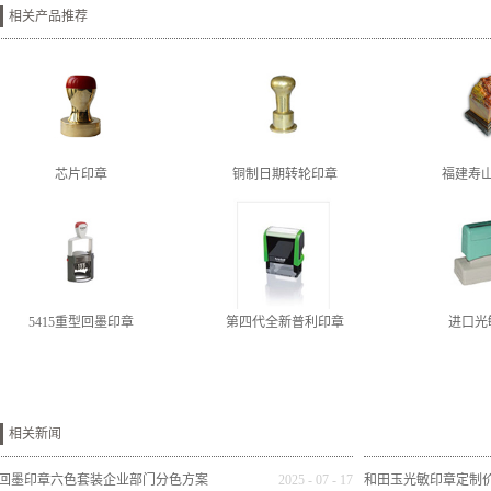
相关产品推荐
芯片印章
铜制日期转轮印章
福建寿
5415重型回墨印章
第四代全新普利印章
进口光
相关新闻
回墨印章六色套装企业部门分色方案
2025
-
07
-
17
和田玉光敏印章定制