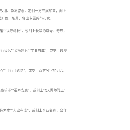
师致谢、挚友留念，定制一方专属印章，刻上
赠对象、场景，突出专属感与心意。
安暖”“福寿绵长”，或刻上长辈的尊号、寿辰，
行致远”“金榜题名”“学业有成”，或刻上晚辈
初心”“且行且珍惜”，或刻上双方名字的组合、
高望重”“福寿安康”，或刻上“XX恩师雅正”
诚信为本”“大业有成”，或刻上企业名称、合作