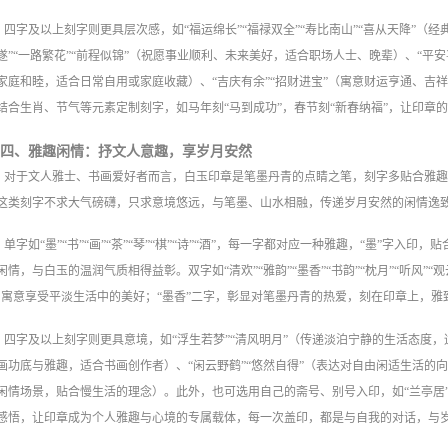
四字及以上刻字则更具层次感，如“福运绵长”“福禄双全”“寿比南山”“喜从天降”（
遂”“一路繁花”“前程似锦”（祝愿事业顺利、未来美好，适合职场人士、晚辈）、“平安喜
家庭和睦，适合日常自用或家庭收藏）、“吉庆有余”“招财进宝”（寓意财运亨通、吉
结合生肖、节气等元素定制刻字，如马年刻“马到成功”，春节刻“新春纳福”，让印章
四、雅趣闲情：抒文人意趣，享岁月安然
对于文人雅士、书画爱好者而言，白玉印章是笔墨丹青的点睛之笔，刻字多贴合雅
这类刻字不求大气磅礴，只求意境悠远，与笔墨、山水相融，传递岁月安然的闲情逸
单字如“墨”“书”“画”“茶”“琴”“棋”“诗”“酒”，每一字都对应一种雅趣，“墨”字入
闲情，与白玉的温润气质相得益彰。双字如“清欢”“雅韵”“墨香”“书韵”“枕月”“听风”“观
，寓意享受平淡生活中的美好；“墨香”二字，彰显对笔墨丹青的热爱，刻在印章上，
四字及以上刻字则更具意境，如“浮生若梦”“清风明月”（传递淡泊宁静的生活态度，适
画功底与雅趣，适合书画创作者）、“闲云野鹤”“悠然自得”（表达对自由闲适生活的向
闲情场景，贴合慢生活的理念）。此外，也可选用自己的斋号、别号入印，如“兰亭居”“
感悟，让印章成为个人雅趣与心境的专属载体，每一次盖印，都是与自我的对话，与