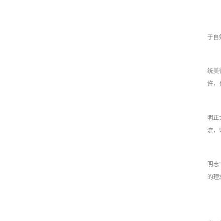
于自
统美
许，
明正
流，
明志
的理