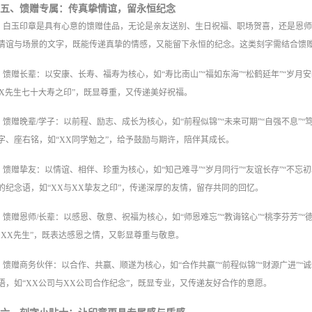
五、馈赠专属：传真挚情谊，留永恒纪念
白玉印章是具有心意的馈赠佳品，无论是亲友送别、生日祝福、职场贺喜，还是恩
情谊与场景的文字，既能传递真挚的情感，又能留下永恒的纪念。这类刻字需结合馈
馈赠长辈：以安康、长寿、福寿为核心，如“寿比南山”“福如东海”“松鹤延年”“岁月
XX先生七十大寿之印”，既显尊重，又传递美好祝福。
馈赠晚辈/学子：以前程、励志、成长为核心，如“前程似锦”“未来可期”“自强不息”“笃
字、座右铭，如“XX同学勉之”，给予鼓励与期许，陪伴其成长。
馈赠挚友：以情谊、相伴、珍重为核心，如“知己难寻”“岁月同行”“友谊长存”“不忘
的纪念语，如“XX与XX挚友之印”，传递深厚的友情，留存共同的回忆。
馈赠恩师/长辈：以感恩、敬意、祝福为核心，如“师恩难忘”“教诲铭心”“桃李芬芳”“德
赠XX先生”，既表达感恩之情，又彰显尊重与敬意。
馈赠商务伙伴：以合作、共赢、顺遂为核心，如“合作共赢”“前程似锦”“财源广进”“
语，如“XX公司与XX公司合作纪念”，既显专业，又传递友好合作的意愿。