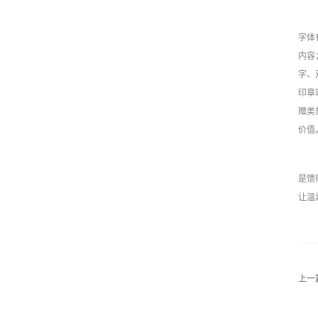
字体
内容
字、
印章
赠类
价值。
是馈
让温
上一