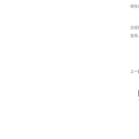
络攻
合规
冒用
上一