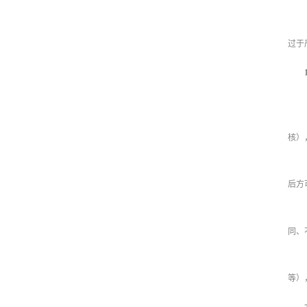
过于
核）
后方
同、
等）