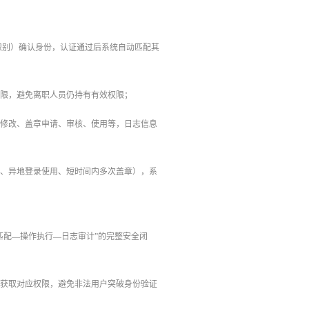
识别）确认身份，认证通过后系统自动匹配其
权限，避免离职人员仍持有有效权限；
码修改、盖章申请、审核、使用等，日志信息
用、异地登录使用、短时间内多次盖章），系
匹配—操作执行—日志审计”的完整安全闭
并获取对应权限，避免非法用户突破身份验证