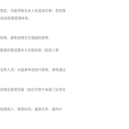
于宽松，可能导致无关人员滥用印章；若权限
细化的权限管理体系。
作权限，避免权限交叉或越权使用：
，管理员需设置多人共管机制（如双人审
、法务人员）对盖章申请进行审核，审核通过
，且限定使用范围（如仅可用于本部门业务合
括使用人、使用时间、盖章文件、操作IP