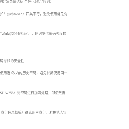
“复杂度达标 个性化记忆”原则：
！@#$%^&*）四类字符，避免使用常见弱
@2024#Safe”），同时提供密码强度检
密码存储的安全性：
止使用近3次内的历史密码，避免长期使用同一
A-256）对密码进行加密处理，即使数据
 身份信息核验）确认用户身份，避免他人冒