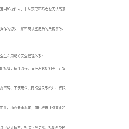
定范围和操作内，非法获取密码者也无法随意
常操作的源头（如密码被盗用后的数据篡改、
建全生命周期的安全管理体系：
分配标准、操作流程、责任追究机制等，让安
透露密码、不使用公共网络登录系统）、权限
行审计，排查安全漏洞，同时根据业务变化和
、身份认证技术、权限管控功能，抵御新型网