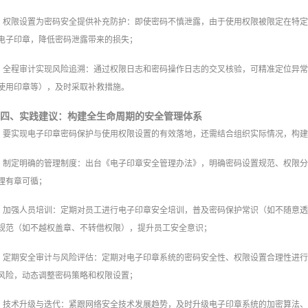
权限设置为密码安全提供补充防护：即使密码不慎泄露，由于使用权限被限定在特
电子印章，降低密码泄露带来的损失；
全程审计实现风险追溯：通过权限日志和密码操作日志的交叉核验，可精准定位异
使用印章等），及时采取补救措施。
四、实践建议：构建全生命周期的安全管理体系
要实现电子印章密码保护与使用权限设置的有效落地，还需结合组织实际情况，构
制定明确的管理制度：出台《电子印章安全管理办法》，明确密码设置规范、权限
理有章可循；
加强人员培训：定期对员工进行电子印章安全培训，普及密码保护常识（如不随意
规范（如不越权盖章、不转借权限），提升员工安全意识；
定期安全审计与风险评估：定期对电子印章系统的密码安全性、权限设置合理性进
风险，动态调整密码策略和权限设置；
技术升级与迭代：紧跟网络安全技术发展趋势，及时升级电子印章系统的加密算法