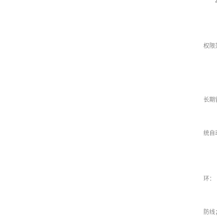
权限
长期
统自
环：
防线