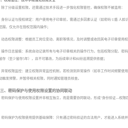
2、权限管控：技术手段强化权限安全
除了分级设置权限，还需通过技术手段进一步强化权限管控，确保权限不被滥用：
身份认证与授权绑定：用户使用电子印章前，需通过多因素认证（如密码 U盾 人脸
范围，仅允许在授权范围内操作；
动态权限调整：根据员工岗位变动、离职等情况，及时调整或收回其电子印章使用
操作日志留痕：系统自动记录所有与电子印章相关的操作行为，包括权限分配、密
留存（至少留存5年），且不可篡改，为后续审计和纠纷追溯提供依据；
异常权限监控：建立权限异常监控机制，若检测到异常操作（如非工作时间频繁使
动触发预警，并暂停相关权限，同时通知管理员核查。
三、密码保护与使用权限设置的协同联动
密码保护与使用权限设置并非相互独立，而是需要协同联动，形成“身份验证—权限
密码保护为权限使用提供基础保障：只有通过密码验证的合法用户，才能进入系统
；