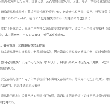
可能导致用户记忆困难、随意记录，反而增加泄露风险。因此，电子印章密码设置应遵循
明确密码构成标准：要求密码长度不低于12位，包含大小写字母、数字、特殊符号（如
（如“123456”“abcdef”）或与个人信息相关的密码（如姓名缩写 生日）；
支持个性化组合：允许用户在符合复杂度要求的前提下，结合个人习惯设置密码（如“Work
能，实时提示用户密码安全等级，引导其优化密码。
2、密码管理：动态更新与安全存储
静态密码使用时间越长，泄露风险越高，因此需建立密码动态管理机制，同时保障
强制定期更换：设定密码有效期（如90天），到期后系统自动提醒用户更换，且禁
带来的风险；
安全存储与加密：电子印章系统后台不得明文存储密码，需采用不可逆加密算法（如SH
非法访问，也无法还原原始密码；
密码找回机制：设置严格的密码找回流程，需通过多因素验证（如绑定手机号验证码
份找回密码。