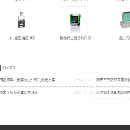
5415重型回墨印章
第四代全新普利印章
进口光
相关新闻
回墨印章六色套装企业部门分色方案
2025
-
07
-
17
和田玉光敏印章定制
怀柔区新办企业刻章政策
2025
-
07
-
08
旗牌TAT印油适合哪