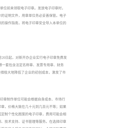
章单位前来领取电子印章。发放电子印章时，
作的证明文件，用章单位务必妥善保管。电子
供的操作指南，将电子印章安全导入本单位的
月20日起，对新开办企业实行电子印章免费发
获得一套包含法定名称章、发票专用章、财务
举措极大地降低了企业的初创成本，激发了市
的印章制作单位可能会根据自身成本、市场行
印章，价格大致在几十元到几百元不等；如果
或定制个性化图案的电子印章，费用可能会相
训、技术支持、证书管理等服务。在选择印章