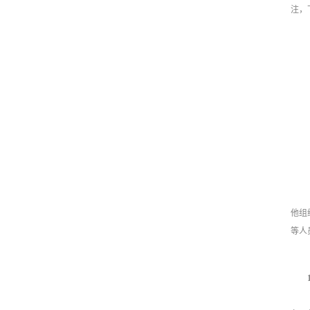
注，
他组
等人