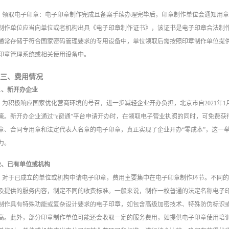
领取电子印章：电子印章制作完成且备案手续办理完毕后，印章制作单位会通知用
制作单位应当向单位或者机构出具《电子印章制作证书》，该证书是电子印章合法制
通常存储于符合国家密码管理要求的专用设备中，单位领取后需按照印章制作单位提
印章管理系统或相关使用设备中。
三、费用情况
1、新开办企业
为积极响应国家优化营商环境的号召，进一步减轻企业开办负担，北京市自2021年1
策。新开办企业通过“e窗通”平台申请开办时，在领取电子营业执照的同时，可免费
章、合同专用章和法定代表人名章的电子印章，真正实现了企业开办“零成本”，这一
力。
2、已有单位或机构
对于已成立的单位或机构申请电子印章，费用主要集中在电子印章制作环节。不同
及提供的服务内容，制定不同的收费标准。一般来说，制作一枚普通的法定名称电子
制作具有特殊功能或复杂设计要求的电子印章，如包含高级加密技术、特殊防伪标识
高。此外，部分印章制作单位可能还会收取一定的服务费用，如提供电子印章使用培