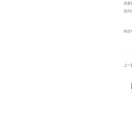
具委
会向
构在
上一