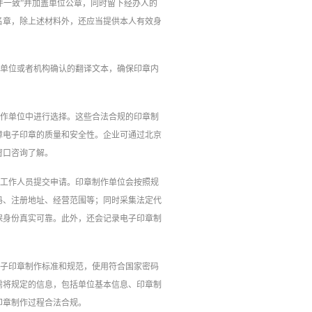
件一致”并加盖单位公章，同时留下经办人的
名章，除上述材料外，还应当提供本人有效身
本单位或者机构确认的翻译文本，确保印章内
制作单位中进行选择。这些合法合规的印章制
障电子印章的质量和安全性。企业可通过北京
窗口咨询了解。
向工作人员提交申请。印章制作单位会按照规
码、注册地址、经营范围等；同时采集法定代
保身份真实可靠。此外，还会记录电子印章制
电子印章制作标准和规范，使用符合国家密码
需将规定的信息，包括单位基本信息、印章制
印章制作过程合法合规。