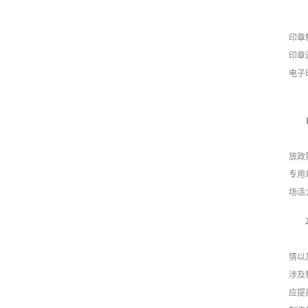
印章
印章
电子
放政
专用
场活
情以
涉及
应提