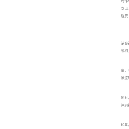
制作
支出
程度
请会
或相
度，
被盗
同时
律纠
印章