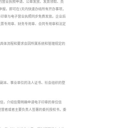
门的营业执照申请、公章发放、发票领取、员
申报，即可在1天内快速办结所有开办事项，
子印章与电子营业执照同步免费发放。企业后
发票专用章、财务专用章、合同专用章和法定
，具体流程和要求会因所属系统和管理规定的
正副本、事业单位的法人证书、社会组织的登
绍信，介绍信需明确申请电子印章的单位信
经营者或者主要负责人签署的委托授权书，委