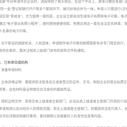
e窗通”平台申请开办企业时，流程得到了极大简化。在这个平台上，原本分散在各部
五险一金”登记和银行开户等多个繁琐环节，被巧妙地合并为一体。申请人只需进行1次
程实现“零成本”。尤为值得一提的是，企业设立即自动生成电子执照和电子印章，电
通过“电子营业执照小程序”，随时随地便捷领取、免费应用这一套包含法定名称章、
人名章的电子印章。
对于新设的国家机关、人民团体，申请制作电子印章则按照国家有关专门规定执行
而存在差异，需关注相关上级部门发布的指导文件和通知。
2、已有单位或机构
准备申请材料
主体资格证明：需提供依法批准设立或者登记的证件、文书，例如企业的营业执照
书等，这些材料是证明单位合法身份的基础凭证。
授权证明文件：若单位有上级或者主管部门，应当出具上级或者主管部门开具的介
申请用途以及对经办人的授权范围；若无上级或者主管部门，则需提供法定代表人、
权书应详细说明委托事项、委托期限以及被委托人的身份信息等内容。