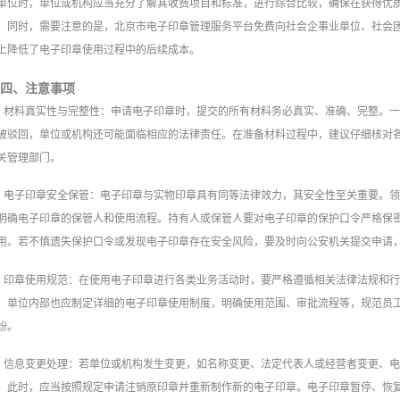
单位时，单位或机构应当充分了解其收费项目和标准，进行综合比较，确保在获得优
。同时，需要注意的是，北京市电子印章管理服务平台免费向社会企事业单位、社会
上降低了电子印章使用过程中的后续成本。
四、注意事项
材料真实性与完整性：申请电子印章时，提交的所有材料务必真实、准确、完整。
被驳回，单位或机构还可能面临相应的法律责任。在准备材料过程中，建议仔细核对
关管理部门。
电子印章安全保管：电子印章与实物印章具有同等法律效力，其安全性至关重要。
明确电子印章的保管人和使用流程。持有人或保管人要对电子印章的保护口令严格保
用。若不慎遗失保护口令或发现电子印章存在安全风险，要及时向公安机关提交申请
印章使用规范：在使用电子印章进行各类业务活动时，要严格遵循相关法律法规和
，单位内部也应制定详细的电子印章使用制度，明确使用范围、审批流程等，规范员
纷。
信息变更处理：若单位或机构发生变更，如名称变更、法定代表人或经营者变更、
。此时，应当按照规定申请注销原印章并重新制作新的电子印章。电子印章暂停、恢