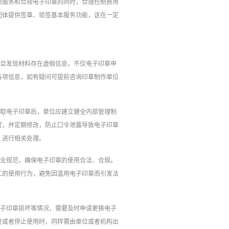
质服务和合规电子印章的同时，合理控制费用
团体提供签章、验签基本服务功能，这在一定
一旦发现材料存在虚假信息，不仅电子印章申
各项信息，如有疑问可提前咨询印章制作单位
领取电子印章后，单位应建立健全内部管理制
密，并定期修改，防止口令泄露导致电子印章
，进行相关处理。
行业规范，确保电子印章的使用合法、合规。
工的使用行为，避免因滥用电子印章而引发法
电子印章损坏等情况，需要及时申请更换电子
复或者停止使用时，同样需由单位或者机构出