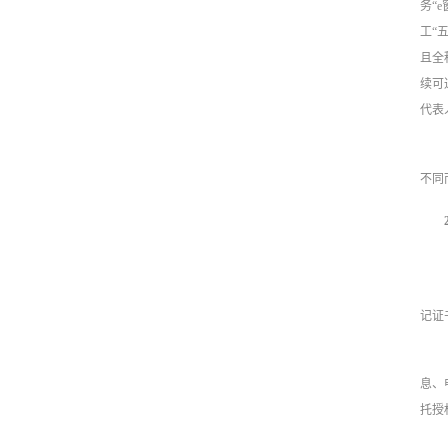
务“
工“
且全
续可
代表
不同
记证
息、
托授