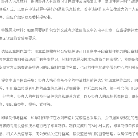
经办人信息材料：提供经办人有效身份证件原件及清晰复印件，复印件需注明“与原
联系方式，以便在申请过程中进行沟通和信息核实。若申请制作具有法律效力的个人
件、单位介绍信以及委托授权书。
特殊需求材料：如果需要制作包含外文或者少数民族文字的电子印章，应当提供经
确无误且符合使用要求。
选择印章制作单位：用章单位需在经公安机关许可且具备电子印章制作能力的印章
位在北京市相关管理部门有备案登记，其制作流程和技术标准符合国家规定，能够保
安局官方网站查询获得许可的印章制作单位名单，也可前往当地政务服务中心的相关
提交申请与信息采集：经办人携带准备齐全的申请材料前往选定的印章制作单位，
程，对用章单位或者机构的基本信息进行详细采集，包括单位名称、统一社会信用代
、经营者、经办人的有效身份证件信息和联系方式，以及经办人的现场影像信息，确
息，如印章类型、规格、式样等。
印章制作与备案：印章制作单位在收到申请并完成信息采集后，会依据国家规定的
要求的专用设备和技术进行电子印章制作。制作完成后的24小时以内，印章制作单位
息、相关人员信息等，向公安机关进行备案，接受监管部门的监督管理，以确保电子