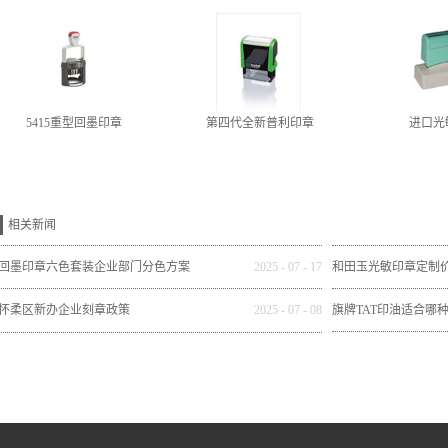
5415重型回墨印章
第四代全新普利印章
进口光
相关新闻
回墨印章六色套装企业部门分色方案
2025
-
07
-
17
和田玉光敏印章定制
怀柔区新办企业刻章政策
2025
-
07
-
08
旗牌TAT印油适合哪