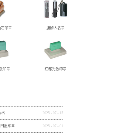
山石印章
旗牌人名章
敏印章
红都光敏印章
价格
2025
-
07
-
15
种回墨印章
2025
-
07
-
01