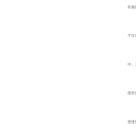
和偏
不仅
中，
度和
便捷