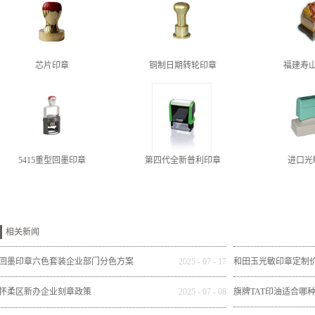
芯片印章
铜制日期转轮印章
福建寿
5415重型回墨印章
第四代全新普利印章
进口光
相关新闻
回墨印章六色套装企业部门分色方案
2025
-
07
-
17
和田玉光敏印章定制
怀柔区新办企业刻章政策
2025
-
07
-
08
旗牌TAT印油适合哪