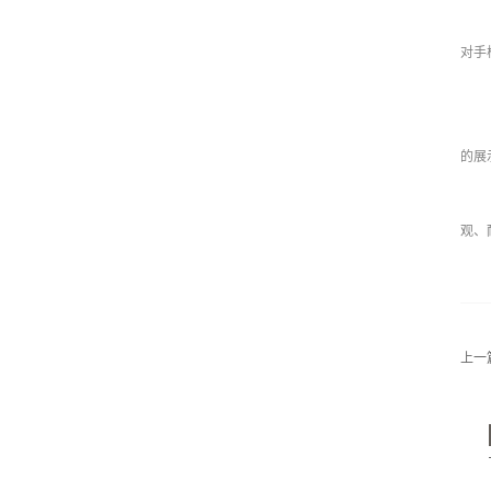
对手
的展
观、
上一