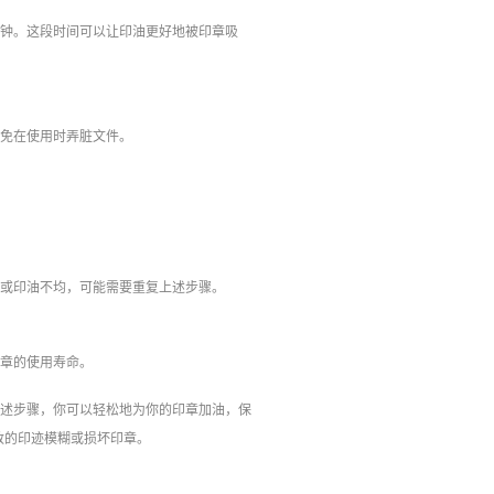
分钟。这段时间可以让印油更好地被印章吸
避免在使用时弄脏文件。
糊或印油不均，可能需要重复上述步骤。
印章的使用寿命。
上述步骤，你可以轻松地为你的印章加油，保
致的印迹模糊或损坏印章。