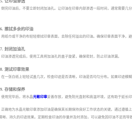
5. 让印油渗透
倒完印油后，不要立即封闭加油孔。让印油在印章内部渗透一段时间，通常需要几
6. 擦拭多余的印油
用纸巾或干净的布轻轻擦拭印章表面，去除任何溢出的印油。确保印章表面干净，
7. 封闭加油孔
印油渗透完成后，使用工具将加油孔的盖子旋紧，确保密封，防止印油泄漏。
8. 测试印章效果
在一张白纸上轻轻试盖几次，检查印迹是否清晰，印油是否均匀分布。如果印迹模
9. 存储和保养
使用完毕后，将水晶
光敏印章
妥善存放，避免阳光直射和高温环境，这有助于延长
正确地为水晶光敏印章添加印油是确保其长期保持良好工作状态的关键。通过遵循
清晰、持久的印迹效果。定期检查印油的存量并及时添加，可以避免因印油不足而导