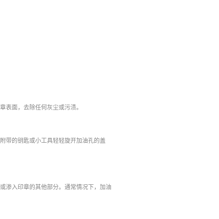
印章表面，去除任何灰尘或污渍。
章附带的钥匙或小工具轻轻旋开加油孔的盖
出或渗入印章的其他部分。通常情况下，加油