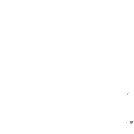
子。
孔会