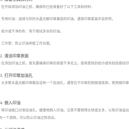
在开始添加印油之前，确保你已经准备好了以下工具和材料：
专用印油：选择与你的水晶光敏印章兼容的印油，通常印章套装中会附带。
纸巾或干净的布：用于擦拭多余的印油。
工作垫：防止印油弄脏工作台面。
2. 清洁印章表面
在添加印油之前，首先要确保印章的表面干净无尘。使用柔软的纸巾或布轻轻擦拭
3. 打开印章加油孔
大多数水晶光敏印章都会设有一个加油孔，通常位于印章的侧面或底部。使用随印
4. 倒入印油
将印油瓶口对准加油孔，缓慢地倒入印油。注意不要倒得太快或太多，以免印油溢
有一个滤网，可以防止印油过快流出。