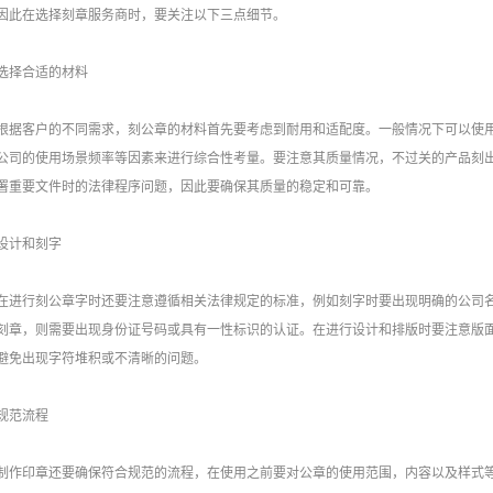
因此在选择刻章服务商时，要关注以下三点细节。
择合适的材料
客户的不同需求，刻公章的材料首先要考虑到耐用和适配度。一般情况下可以使用
公司的使用场景频率等因素来进行综合性考量。要注意其质量情况，不过关的产品刻
署重要文件时的法律程序问题，因此要确保其质量的稳定和可靠。
计和刻字
行刻公章字时还要注意遵循相关法律规定的标准，例如刻字时要出现明确的公司名
刻章，则需要出现身份证号码或具有一性标识的认证。在进行设计和排版时要注意版
避免出现字符堆积或不清晰的问题。
范流程
印章还要确保符合规范的流程，在使用之前要对公章的使用范围，内容以及样式等