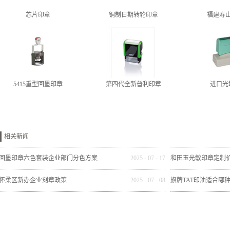
芯片印章
铜制日期转轮印章
福建寿
5415重型回墨印章
第四代全新普利印章
进口光
相关新闻
回墨印章六色套装企业部门分色方案
2025
-
07
-
17
和田玉光敏印章定制
怀柔区新办企业刻章政策
2025
-
07
-
08
旗牌TAT印油适合哪