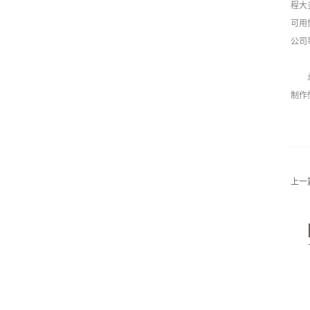
程大
可用
公司
总体
制作
上一