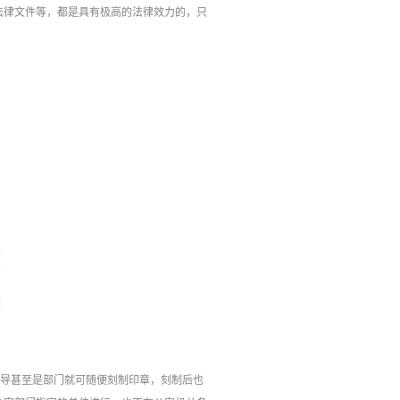
法律文件等，都是具有极高的法律效力的，只
。
领导甚至是部门就可随便刻制印章，刻制后也