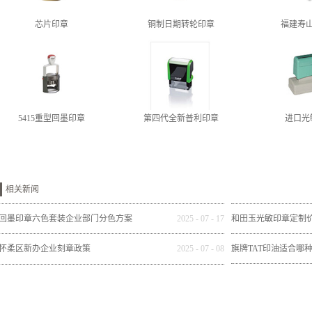
芯片印章
铜制日期转轮印章
福建寿
5415重型回墨印章
第四代全新普利印章
进口光
相关新闻
回墨印章六色套装企业部门分色方案
2025
-
07
-
17
和田玉光敏印章定制
怀柔区新办企业刻章政策
2025
-
07
-
08
旗牌TAT印油适合哪