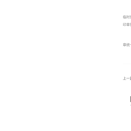
临时
印章
章统
上一