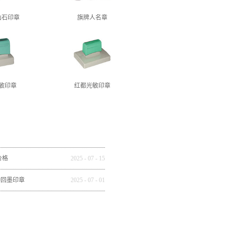
山石印章
旗牌人名章
敏印章
红都光敏印章
价格
2025
-
07
-
15
种回墨印章
2025
-
07
-
01