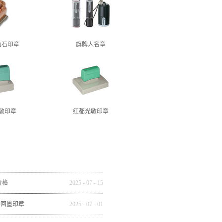
山石印章
旗牌人名章
敏印章
红都光敏印章
价格
2025
-
07
-
15
种回墨印章
2025
-
07
-
01