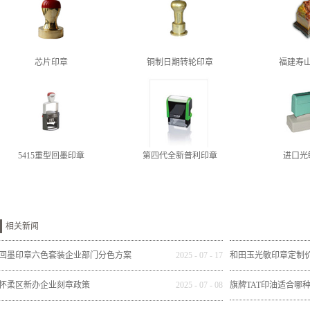
芯片印章
铜制日期转轮印章
福建寿
5415重型回墨印章
第四代全新普利印章
进口光
相关新闻
回墨印章六色套装企业部门分色方案
2025
-
07
-
17
和田玉光敏印章定制
怀柔区新办企业刻章政策
2025
-
07
-
08
旗牌TAT印油适合哪