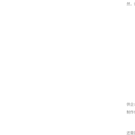
然，
供企
制作
还需