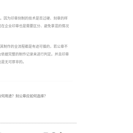
欲。因为印章刻制的技术是否过硬、刻章的样
现在企业印章也是需要区分、避免拿混的情况
且其制作的全流程都是有迹可循的，若公章不
会依据完整的制作记录来进行判定。并且印章
也是无可厚非的。
有何用途？刻公章应如何选择？