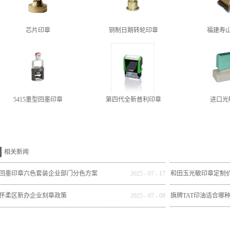
芯片印章
铜制日期转轮印章
福建寿
5415重型回墨印章
第四代全新普利印章
进口光
相关新闻
回墨印章六色套装企业部门分色方案
2025
-
07
-
17
和田玉光敏印章定制
怀柔区新办企业刻章政策
2025
-
07
-
08
旗牌TAT印油适合哪