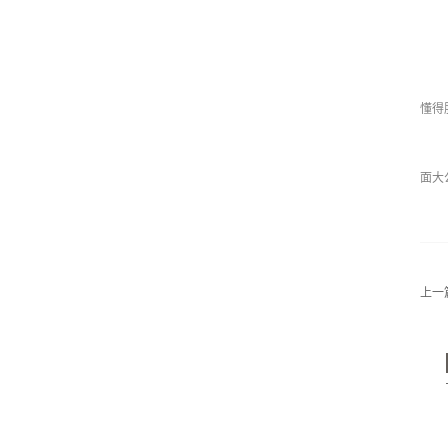
懂得
面大
上一