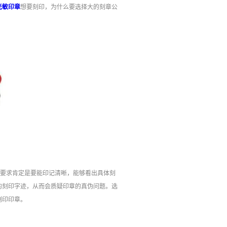
光敏印章
想要刻印，为什么要选择大的刻章公
本要求肯定是要能印记清晰，能够看出具体刻
的刻印字迹，从而会质疑印章的真伪问题。选
刻印印章。