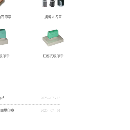
山石印章
旗牌人名章
敏印章
红都光敏印章
价格
2025
-
07
-
15
种回墨印章
2025
-
07
-
01