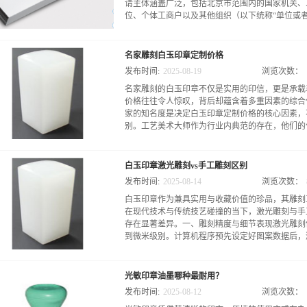
请主体涵盖广泛，包括北京市范围内的国家机关、
位、个体工商户以及其他组织（以下统称“单位或者机
，单位或机构中的法定代表人、经营者、主要负责
名家雕刻白玉印章定制价格
人员，若因单位事务办理需要，也可申请具有法律
发布时间:
2025
-
08
-
19
浏览次数：
1、新设单位或机构自2021年1月20日起，北京
名家雕刻的白玉印章不仅是实用的印信，更是承载
记注册环节实现了重大突破。申请人通过北京市企业
价格往往令人惊叹，背后却蕴含着多重因素的综合
到了极大简化。在这个平台上，原本分散在各部门
家的知名度是决定白玉印章定制价格的核心因素，
工“五险一金”登记和银行开户等多个繁琐环节，被
别。工艺美术大师作为行业内典范的存在，他们的作
报，即可在1天内快速办结所有开办事项，且全程实
即自动生成电子执照和电子印章，电子印章与电子
子营业执照小程序”，随时随地便捷领取、免费应
代雕刻艺术的高水准。这些大师不仅拥有深厚的艺
专用章、合同专用章和法定代表人名章的电子印章
白玉印章激光雕刻vs手工雕刻区别
的艺术风格，其作品具有极高的艺术价值和收藏价
作电子印章则按照国家有关专门规定执行，具体流程
发布时间:
2025
-
08
-
14
浏览次数：
达数万元甚至更高。例如，一位多次获得奖项、作
白玉印章作为兼具实用与收藏价值的珍品，其雕刻
枚100克左右的和田白玉籽料印章，价格可能突
在现代技术与传统技艺碰撞的当下，激光雕刻与手
艺术地位的肯定。省级工艺美术大师的作品价格虽
存在显著差异。一、雕刻精度与细节表现激光雕刻
域内享有盛誉，技艺精湛，作品风格鲜明。定制一
到微米级别。计算机程序预先设定好图案数据后，激
在数千元到上万元之间。一枚50克左右，玉质优
一些在业内小有名气，具有潜力的青年雕刻家，其
到数千元，适合那些既追求艺术品质，又预算有限
轨迹精准切割或灼烧玉料表面，无论是复杂的几何
升，作品价格也会逐年上涨。二、雕刻工艺复杂度
光敏印章油墨哪种最耐用？
重复纹样，都能完美复刻，误差极小。例如在雕刻
工艺复杂度直接影响着定制价格。简单的素章，即仅
发布时间:
2025
-
08
-
12
浏览次数：
能将暗纹的线条粗细控制在0.1毫米以内，且每一