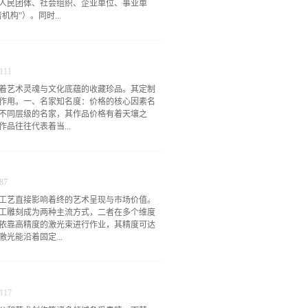
人民团体、社会组织、企业单位、事业单
构”）。同时...
人、财务负责人、单位或机构授权代表人等
效力的个人名章电子化形式。二、申请流程
111
市推出便民惠企新举措，对于新开办企业，在登
着艺术灵魂与文化底蕴的收藏珍品。其定制
服务“e窗通”平台申请开办企业时，流程得
作用。一、名家知名度：价格的核心因素名
的营业执照申请、公章发放、发票领取、员
不同层级的名家，其作品价格有着天壤之
巧妙地合并为一体。申请人只需进行1次申
品往往代表着当...
现“零成本”。尤为值得一提的是，企业设立
营业执照同步免费发放。企业后续可通过“电
用这一套包含法定名称章、发票专用章、财务
术造诣，还在长期的创作实践中形成了独特
。对于新设的国家机关、人民团体，申请制
值。由他们定制雕刻白玉印章，单克价格可
和要求会...
87
品被各大博物馆收藏的大师，为客户定制一
工艺直接影响着终的艺术呈现与市场价值。
破千万元。这不仅是对其技艺的认可，更是对其
工雕刻成为两种主流方式，二者在多个维度
低于大师，但同样处于较高水平。他们在区
依靠高精度的激光束进行作业，其精度可达
枚省级大师雕刻的白玉印章，单克价格通常
光能沿着固定...
良的白玉印章，定制价格可能在数十万元。而
作品价格相对亲民。单克价格可能在数百元
的收藏爱好者。不过，随着其知名度的提
图案、细密的文字纹路，还是具有规律性的
：技艺价值的直观体现名家雕刻白玉印章，
一枚带有防伪暗纹的白玉印章时，激光雕刻
进行规整的造型处理，不做过...
117
处纹路的深浅、角度都保持高度一致，这种规