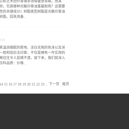
公和艺术创作等诸多领域备受青睐。而其
的手感与经验，精度更多体现在对玉料特性
命。究竟哪种光敏印章油墨最耐用？这需要
，雕刻出的线条可能会有细微的弧度变化或
的关键成分1. 树脂类型树脂是光敏印章油
的生命力。比如雕刻一朵白玉印章上的兰花，
脂，因其具备...
叶脉的走向也会随手部力度的轻重呈现出自
，充满灵动之气。二、艺术风格与文化内涵激
案往往线条流畅、边缘整齐，更适合表现现
光敏油墨中。当油墨固化后，丙烯酸酯树脂
go、标准化的印章字体等。由于图案由数字
刮蹭以及外界环境因素的侵蚀，从而保证印
匠个人审美与情感融...
119
相比，一些普通树脂在耐磨损和抗老化性能
其温润细腻的质地、洁白无瑕的色泽以及深
易出现印文模糊、掉色等问题。2. 颜料特
一枚和田白玉印章，不仅是拥有一件实用的
无机颜料，如炭黑等，具有出色的耐光性、
格往往令人捉摸不透，接下来，我们就深入
油墨为例，它不仅能对特定波长光线快速响
料品质：价格...
定，且拥有良好热稳定性、耐久性和抗刮擦
艳度高，但在耐光和耐化学性方面可能存在
些化学物质后，可能会发生褪色现象，降低
定性作用。从产地来看，新疆和田地区产出
墨性能、提升耐用性方面发挥着不可或缺的作
地细腻温润，油脂感强，其价格远高于其他
使用和储存过程中的氧...
...
下一页
尾页
14
15
16
17
18
19
20
21
22
23
山料与籽料价格也有天壤之别。山料通常块
千元不等；而优 质的和田白玉籽料，克价可
格难以估量。在玉质本身方面，细腻度、白
眼几乎看不到结构的白玉，价值更高。白度
白色zui为珍贵。若白度虽高，但干涩无油
中无杂质、无绺裂的白玉，能为印章增色不
细腻、白度佳且纯净的新疆和田白玉籽料，制成
，玉质稍差的青海料白玉印章，价格可能仅