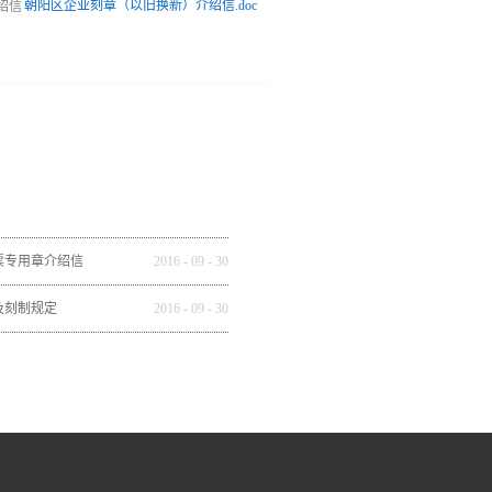
朝阳区企业刻章（以旧换新）介绍信.doc
票专用章介绍信
2016
-
09
-
30
及刻制规定
2016
-
09
-
30