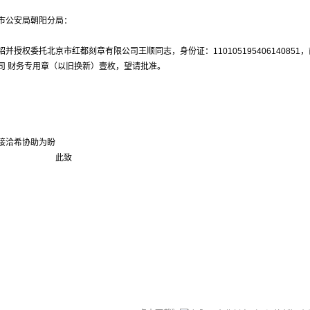
市公安局朝阳分局：
绍并授权委托北京市红都刻章有限公司王顺同志，身份证：11010519540614085
司 财务专用章（以旧换新）壹枚，望请批准。
接洽希协助为盼
此致
！