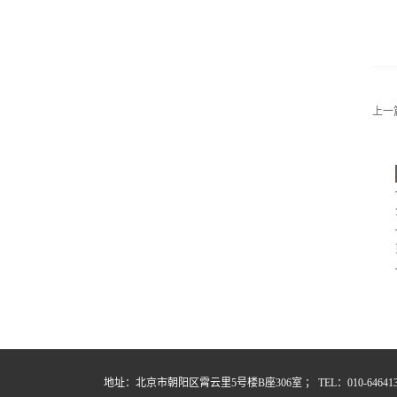
上一
地址：北京市朝阳区霄云里5号楼B座306室 ； TEL：010-64641357