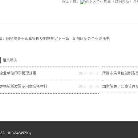
点击下载》
篇：
国务院关于印章管理及刻制规定
下一篇：
朝阳区新办企业委托书
相关动态
企业单位印章管理规定
2016
-
09
-
30
所属市局单位刻制发
更换新版发票专用章准备材料
2016
-
09
-
30
国务院关于印章管理
、010-64649203；